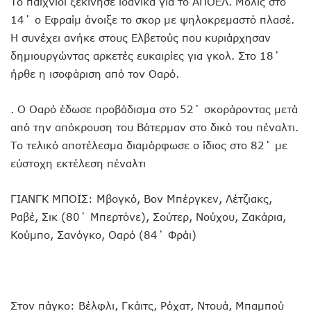
Το παιχνίδι ξεκίνησε ιδανικά για το ΑΠΟΕΛ. Μόλις στο
14΄ ο Εφραίμ άνοιξε το σκορ με ψηλοκρεμαστό πλασέ.
Η συνέχει ανήκε στους Ελβετούς που κυριάρχησαν
δημιουργώντας αρκετές ευκαιρίες για γκολ. Στο 18΄
ήρθε η ισοφάριση από τον Οαρό.
. Ο Οαρό έδωσε προβάδισμα στο 52΄ σκοράροντας μετά
από την απόκρουση του Βάτερμαν στο δικό του πέναλτι.
Το τελικό αποτέλεσμα διαμόρφωσε ο ίδιος στο 82΄ με
εύστοχη εκτέλεση πέναλτι
ΓΙΑΝΓΚ ΜΠΟΪΣ: Μβογκό, Βον Μπέργκεν, Λέτζιακς,
Ραβέ, Σικ (80΄ Μπερτόνε), Σούτερ, Νούχου, Ζακάρια,
Κούμπο, Σανόγκο, Οαρό (84΄ Φράι)
Στον πάγκο: Βέλφλι, Γκάιτς, Ρόχατ, Ντουά, Μπαμπού