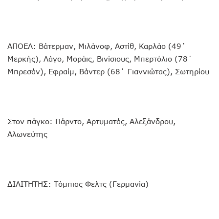
ΑΠΟΕΛ: Βάτερμαν, Μιλάνοφ, Αστίθ, Καρλάο (49΄
Μερκής), Λάγο, Μοράις, Βινίσιους, Μπερτόλιο (78΄
Μπρεσάν), Εφραίμ, Βάντερ (68΄ Γιαννιώτας), Σωτηρίου
Στον πάγκο: Πάρντο, Αρτυματάς, Αλεξάνδρου,
Αλωνεύτης
ΔΙΑΙΤΗΤΗΣ: Τόμπιας Φελτς (Γερμανία)