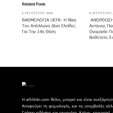
Related Posts
6 ΑΥΓΟΎΣΤΟΥ, 2026
6 ΑΥΓΟΎΣΤΟΥ, 
ΒΑΘΜΟΛΟΓΙΑ UEFA: Η Νίκη
ANOΡΘΩΣΗ
Του Απόλλωνα Δίνει Ελπίδες
Αντώνης Πα
Για Την 14η Θέση
Ονομασία Π
Βαθύτατο Σ
Η athlitiki.com θέλει, μπορεί και είναι ανεξάρτ
Αποφεύγει τη φημολογία, και τις υπερβολές αλλά
Γράφει ειδήσεις και γεγονότα. Κρίνει ,επικροτεί,