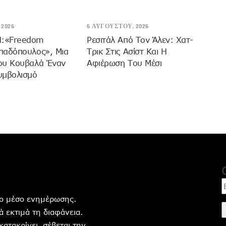
2026
6 ΑΥΓΟΎΣΤΟΥ, 2026
:«Freedom
Ρεσιτάλ Από Τον Άλεν: Χατ-
παδόπουλος», Μια
Τρικ Στις Ασίστ Και Η
ου Κουβαλά Έναν
Αφιέρωση Του Μέσι
υμβολισμό
ητο μέσο ενημέρωσης.
 εκτιμά τη διαφάνεια.
 κατακρίνει ,σέβεται την