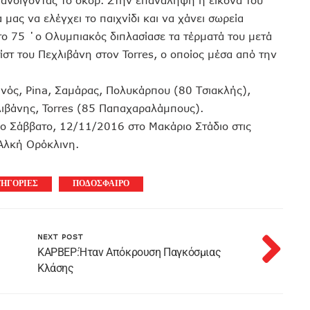
 ανοίγοντας το σκορ. Στην επανάληψη η εικόνα του
α μας να ελέγχει το παιχνίδι και να χάνει σωρεία
το 75 ΄ο Ολυμπιακός διπλασίασε τα τέρματά του μετά
στ του Πεχλιβάνη στον Torres, ο οποίος μέσα από την
ανός, Pina, Σαμάρας, Πολυκάρπου (80 Τσιακλής),
χλιβάνης, Torres (85 Παπαχαραλάμπους).
ο Σάββατο, 12/11/2016 στο Μακάριο Στάδιο στις
Αλκή Ορόκλινη.
ΤΗΓΟΡΙΕΣ
ΠΟΔΟΣΦΑΙΡΟ
NEXT POST
ΚΑΡΒΕΡ:Ήταν Απόκρουση Παγκόσμιας
Κλάσης