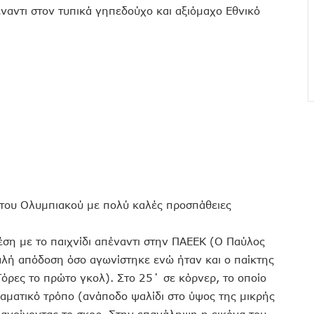
ναντι στον τυπικά γηπεδούχο και αξιόμαχο Εθνικό
 του Ολυμπιακού με πολύ καλές προσπάθειες
έση με το παιχνίδι απέναντι στην ΠΑΕΕΚ (Ο Παύλος
αλή απόδοση όσο αγωνίστηκε ενώ ήταν και ο παίκτης
Τόρες το πρώτο γκολ). Στο 25΄ σε κόρνερ, το οποίο
εαματικό τρόπο (ανάποδο ψαλίδι στο ύψος της μικρής