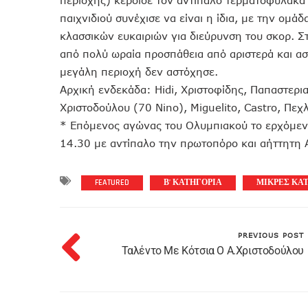
περιοχής) κέρδισε τον αντίπαλο τερματοφύλακα
παιχνιδιού συνέχισε να είναι η ίδια, με την ομάδ
κλασσικών ευκαιριών για διεύρυνση του σκορ. Σ
από πολύ ωραία προσπάθεια από αριστερά και ασί
μεγάλη περιοχή δεν αστόχησε.
Αρχική ενδεκάδα: Hidi, Χριστοφίδης, Παπαστερι
Χριστοδούλου (70 Nino), Miguelito, Castro, Πε
* Επόμενος αγώνας του Ολυμπιακού το ερχόμεν
14.30 με αντίπαλο την πρωτοπόρο και αήττητη 
FEATURED
Β’ ΚΑΤΗΓΟΡΙΑ
ΜΙΚΡΕΣ ΚΑ
PREVIOUS POST
Ταλέντο Με Κότσια Ο Α.Χριστοδούλου