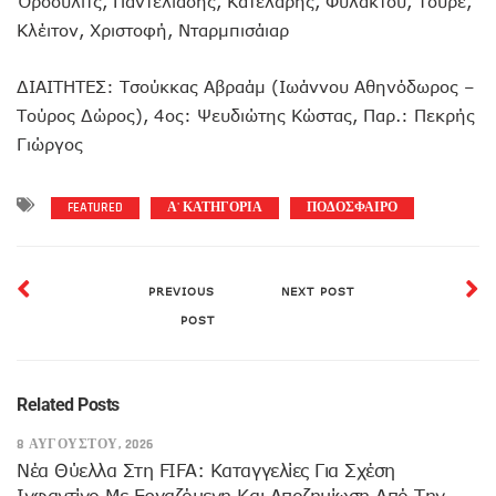
Όρσουλιτς, Παντελιάδης, Κατελάρης, Φυλακτού, Τουρέ,
Κλέιτον, Χριστοφή, Νταρμπισάιαρ
ΔΙΑΙΤΗΤΕΣ: Τσούκκας Αβραάμ (Ιωάννου Αθηνόδωρος –
Τούρος Δώρος), 4ος: Ψευδιώτης Κώστας, Παρ.: Πεκρής
Γιώργος
FEATURED
Α' ΚΑΤΗΓΟΡΙΑ
ΠΟΔΟΣΦΑΙΡΟ
PREVIOUS
NEXT POST
POST
Related Posts
8 ΑΥΓΟΎΣΤΟΥ, 2026
Νέα Θύελλα Στη FIFA: Καταγγελίες Για Σχέση
Ινφαντίνο Με Εργαζόμενη Και Αποζημίωση Από Την