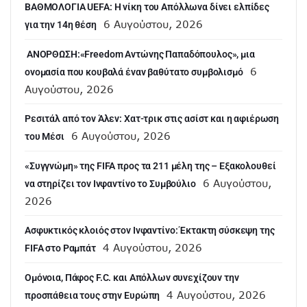
ΒΑΘΜΟΛΟΓΙΑ UEFA: Η νίκη του Απόλλωνα δίνει ελπίδες
6 Αυγούστου, 2026
για την 14η θέση
ANOΡΘΩΣΗ:«Freedom Αντώνης Παπαδόπουλος», μια
6
ονομασία που κουβαλά έναν βαθύτατο συμβολισμό
Αυγούστου, 2026
Ρεσιτάλ από τον Άλεν: Χατ-τρικ στις ασίστ και η αφιέρωση
6 Αυγούστου, 2026
του Μέσι
«Συγγνώμη» της FIFA προς τα 211 μέλη της – Εξακολουθεί
6 Αυγούστου,
να στηρίζει τον Ινφαντίνο το Συμβούλιο
2026
Ασφυκτικός κλοιός στον Ινφαντίνο: Έκτακτη σύσκεψη της
4 Αυγούστου, 2026
FIFA στο Ραμπάτ
Ομόνοια, Πάφος F.C. και Απόλλων συνεχίζουν την
4 Αυγούστου, 2026
προσπάθεια τους στην Ευρώπη