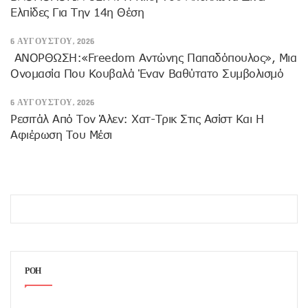
Ελπίδες Για Την 14η Θέση
6 ΑΥΓΟΎΣΤΟΥ, 2026
ANOΡΘΩΣΗ:«Freedom Αντώνης Παπαδόπουλος», Μια
Ονομασία Που Κουβαλά Έναν Βαθύτατο Συμβολισμό
6 ΑΥΓΟΎΣΤΟΥ, 2026
Ρεσιτάλ Από Τον Άλεν: Χατ-Τρικ Στις Ασίστ Και Η
Αφιέρωση Του Μέσι
ΡΟΗ