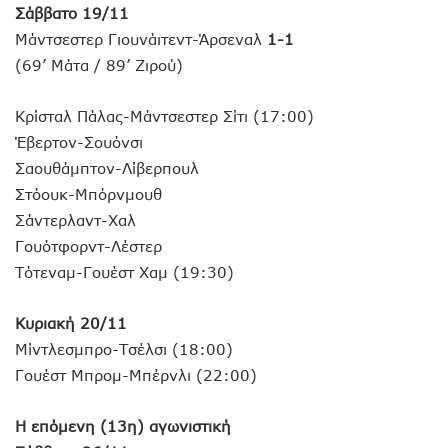
Σάββατο 19/11
Μάντσεστερ Γιουνάιτεντ-Άρσεναλ
1-1
(69’ Μάτα / 89’ Ζιρού)
Κρίσταλ Πάλας-Μάντσεστερ Σίτι (17:00)
Έβερτον-Σουόνσι
Σαουθάμπτον-Λίβερπουλ
Στόουκ-Μπόρνμουθ
Σάντερλαντ-Χαλ
Γουότφορντ-Λέστερ
Τότεναμ-Γουέστ Χαμ (19:30)
Κυριακή 20/11
Μίντλεσμπρο-Τσέλσι (18:00)
Γουέστ Μπρομ-Μπέρνλι (22:00)
Η επόμενη (13η) αγωνιστική