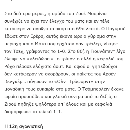
Στο δεύτερο μέρος, η ομάδα του Ζοσέ Μουρίνιο
συνέχιζε να έχει τον έλεγχο του ματς και εν τέλει
κατάφερε να ανοίξει το σκορ στο 69ο λεπτό. Ο Πογκμπά
έδωσε στον Ερέρα, αυτός έκανε ωραίο γύρισμα στην
περιοχή και ο Μάτα που ερχόταν σαν τρέιλερ, νίκησε
τον Τσεχ, γράφοντας το 1-0. Στο 80’, η Γιουνάιτεντ λίγο
έλειψε να «κλειδώσει» το τρίποντο αλλά η κεφαλιά του
Ρόχο πέρασε ελάχιστα άουτ. Και αφού οι γηπεδούχοι
δεν κατάφεραν να σκοράρουν, οι παίκτες του Αρσέν
Βενγκέρ… πάγωσαν το «Ολντ Τράφορντ» στην
μοναδική τους ευκαιρία στο ματς. Ο Τσάμπερλεϊν έκανε
ωραία προσπάθεια και γλυκιά σέντρα από τα δεξιά, ο
Ζιρού πήδηξε ψηλότερα απ’ όλους και με κεφαλιά
διαμόρφωσε το τελικό 1-1.
Η 12η αγωνιστική