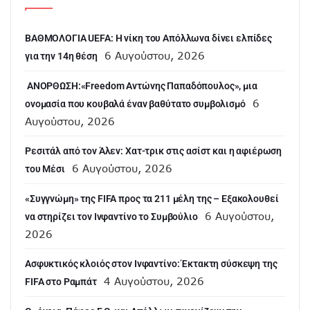
ΒΑΘΜΟΛΟΓΙΑ UEFA: Η νίκη του Απόλλωνα δίνει ελπίδες
6 Αυγούστου, 2026
για την 14η θέση
ANOΡΘΩΣΗ:«Freedom Αντώνης Παπαδόπουλος», μια
6
ονομασία που κουβαλά έναν βαθύτατο συμβολισμό
Αυγούστου, 2026
Ρεσιτάλ από τον Άλεν: Χατ-τρικ στις ασίστ και η αφιέρωση
6 Αυγούστου, 2026
του Μέσι
«Συγγνώμη» της FIFA προς τα 211 μέλη της – Εξακολουθεί
6 Αυγούστου,
να στηρίζει τον Ινφαντίνο το Συμβούλιο
2026
Ασφυκτικός κλοιός στον Ινφαντίνο: Έκτακτη σύσκεψη της
4 Αυγούστου, 2026
FIFA στο Ραμπάτ