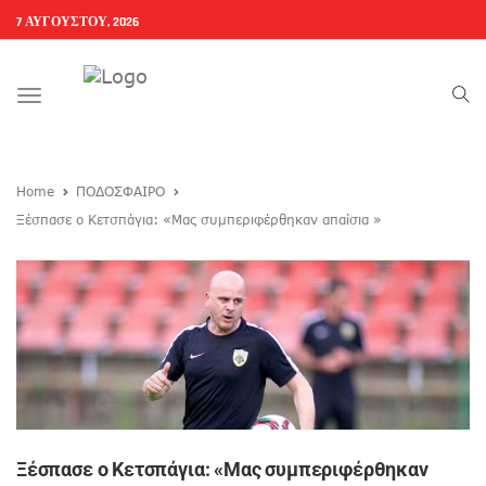
7 ΑΥΓΟΎΣΤΟΥ, 2026
Toggle
navigation
Home
ΠΟΔΟΣΦΑΙΡΟ
Ξέσπασε ο Κετσπάγια: «Μας συμπεριφέρθηκαν απαίσια »
Ξέσπασε ο Κετσπάγια: «Μας συμπεριφέρθηκαν