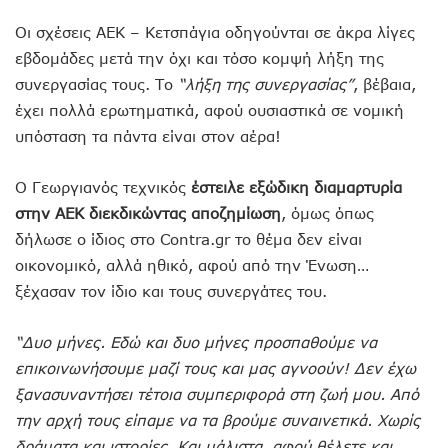
Οι σχέσεις ΑΕΚ – Κετσπάγια οδηγούνται σε άκρα λίγες
εβδομάδες μετά την όχι και τόσο κομψή λήξη της
συνεργασίας τους. Το
“λήξη της συνεργασίας”
, βέβαια,
έχει πολλά ερωτηματικά, αφού ουσιαστικά σε νομική
υπόσταση τα πάντα είναι στον αέρα!
Ο Γεωργιανός τεχνικός
έστειλε εξώδικη διαμαρτυρία
στην ΑΕΚ διεκδικώντας αποζημίωση
, όμως όπως
δήλωσε ο ίδιος στο Contra.gr το θέμα δεν είναι
οικονομικό, αλλά ηθικό, αφού από την Ένωση…
ξέχασαν τον ίδιο και τους συνεργάτες του.
“Δυο μήνες. Εδώ και δυο μήνες προσπαθούμε να
επικοινωνήσουμε μαζί τους και μας αγνοούν! Δεν έχω
ξανασυναντήσει τέτοια συμπεριφορά στη ζωή μου. Από
την αρχή τους είπαμε να τα βρούμε συναινετικά. Χωρίς
δράματα και ιστορίες. Και μάλιστα, αφού θέλετε και