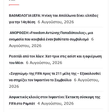
ΒΑΘΜΟΛΟΓΙΑ UEFA: Η νίκη του Απόλλωνα δίνει ελπίδες
6 Αυγούστου, 2026
για την 14η θέση
ANOΡΘΩΣΗ:«Freedom Αντώνης Παπαδόπουλος», μια
6
ονομασία που κουβαλά έναν βαθύτατο συμβολισμό
Αυγούστου, 2026
Ρεσιτάλ από τον Άλεν: Χατ-τρικ στις ασίστ και η αφιέρωση
6 Αυγούστου, 2026
του Μέσι
«Συγγνώμη» της FIFA προς τα 211 μέλη της – Εξακολουθεί
6 Αυγούστου,
να στηρίζει τον Ινφαντίνο το Συμβούλιο
2026
Ασφυκτικός κλοιός στον Ινφαντίνο: Έκτακτη σύσκεψη της
4 Αυγούστου, 2026
FIFA στο Ραμπάτ