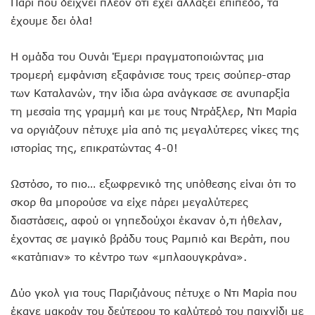
Παρί που δείχνει πλέον ότι έχει αλλάξει επίπεδο, τα
έχουμε δει όλα!
Η ομάδα του Ουνάι Έμερι πραγματοποιώντας μια
τρομερή εμφάνιση εξαφάνισε τους τρεις σούπερ-σταρ
των Καταλανών, την ίδια ώρα ανάγκασε σε ανυπαρξία
τη μεσαία της γραμμή και με τους Ντράξλερ, Ντι Μαρία
να οργιάζουν πέτυχε μία από τις μεγαλύτερες νίκες της
ιστορίας της, επικρατώντας 4-0!
Ωστόσο, το πιο… εξωφρενικό της υπόθεσης είναι ότι το
σκορ θα μπορούσε να είχε πάρει μεγαλύτερες
διαστάσεις, αφού οι γηπεδούχοι έκαναν ό,τι ήθελαν,
έχοντας σε μαγικό βράδυ τους Ραμπιό και Βεράτι, που
«κατάπιαν» το κέντρο των «μπλαουγκράνα».
Δύο γκολ για τους Παριζιάνους πέτυχε ο Ντι Μαρία που
έκανε μακράν του δεύτερου το καλύτερό του παιχνίδι με