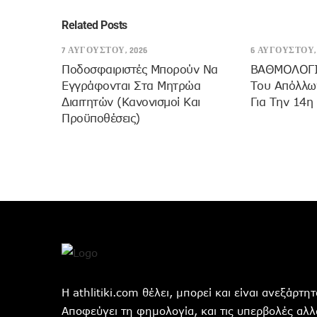
Related Posts
7 ΑΥΓΟΎΣΤΟΥ, 2026
6 ΑΥΓΟΎΣΤΟΥ, 
Ποδοσφαιριστές Μπορούν Να
ΒΑΘΜΟΛΟΓΙΑ
Εγγράφονται Στα Μητρώα
Του Απόλλων
Διαιτητών (κανονισμοί Και
Για Την 14η
Προϋποθέσεις)
Η athlitiki.com θέλει, μπορεί και είναι ανεξάρτ
Αποφεύγει τη φημολογία, και τις υπερβολές αλλά