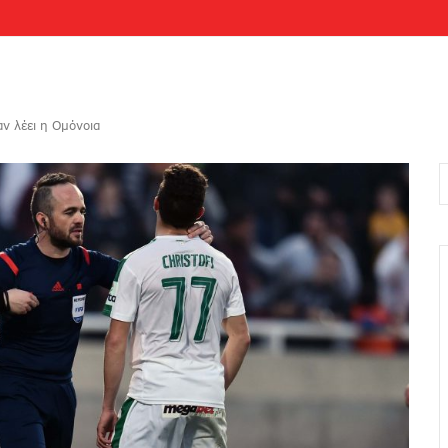
ν λέει η Ομόνοια