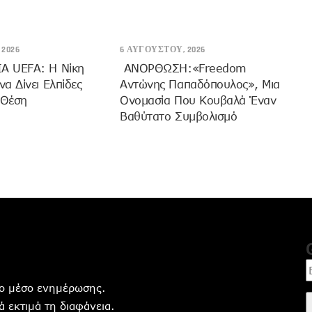
2026
6 ΑΥΓΟΎΣΤΟΥ, 2026
 UEFA: Η Νίκη
ANOΡΘΩΣΗ:«Freedom
α Δίνει Ελπίδες
Αντώνης Παπαδόπουλος», Μια
 Θέση
Ονομασία Που Κουβαλά Έναν
Βαθύτατο Συμβολισμό
ητο μέσο ενημέρωσης.
 εκτιμά τη διαφάνεια.