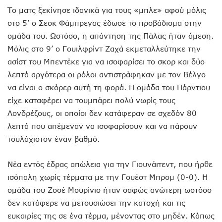
Το ματς ξεκίνησε ιδανικά για τους «μπλε» αφού μόλις
στο 5’ ο Σεσκ Φάμπρεγας έδωσε το προβάδισμα στην
ομάδα του. Ωστόσο, η απάντηση της Πάλας ήταν άμεση.
Μόλις στο 9’ ο Γουιλφρίντ Ζαχά εκμεταλλεύτηκε την
ασίστ του Μπεντέκε για να ισοφαρίσει το σκορ και δύο
λεπτά αργότερα οι ρόλοι αντιστράφηκαν με τον Βέλγο
να είναι ο σκόρερ αυτή τη φορά. Η ομάδα του Πάρντιου
είχε καταφέρει να τουμπάρει πολύ νωρίς τους
Λονδρέζους, οι οποίοι δεν κατάφεραν σε σχεδόν 80
λεπτά που απέμεναν να ισοφαρίσουν και να πάρουν
τουλάχιστον έναν βαθμό.
Νέα εντός έδρας απώλεια για την Γιουνάιτεντ, που ήρθε
ισόπαλη χωρίς τέρματα με την Γουέστ Μπρομ (0-0). Η
ομάδα του Ζοσέ Μουρίνιο ήταν σαφώς ανώτερη ωστόσο
δεν κατάφερε να μετουσιώσει την κατοχή και τις
ευκαιρίες της σε ένα τέρμα, μένοντας στο μηδέν. Κάπως