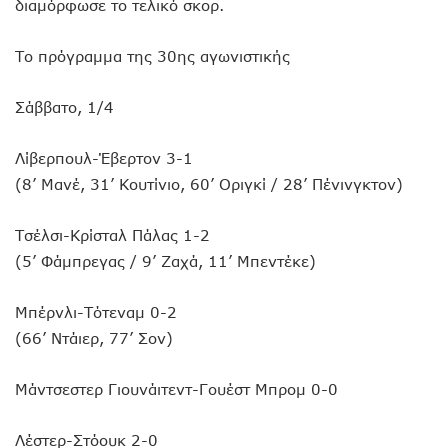
διαμόρφωσε το τελικό σκορ.
Το πρόγραμμα της 30ης αγωνιστικής
Σάββατο, 1/4
Λίβερπουλ-Έβερτον 3-1
(8’ Μανέ, 31’ Κουτίνιο, 60’ Οριγκί / 28’ Πένινγκτον)
Τσέλσι-Κρίσταλ Πάλας 1-2
(5’ Φάμπρεγας / 9’ Ζαχά, 11’ Μπεντέκε)
Μπέρνλι-Τότεναμ 0-2
(66’ Ντάιερ, 77’ Σον)
Μάντσεστερ Γιουνάιτεντ-Γουέστ Μπρομ 0-0
Λέστερ-Στόουκ 2-0