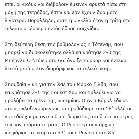
έτσι, οι «κόκκινοι διάβολοι» έμειναν αρκετά πίσω στη
μάχη της τετράδας, έστω και εάν έχουν δύο ματς
λιγότερα. Παράλληλα, αυτή η… γκέλα ήταν η τρίτη στα
τελευταία τέσσερα εντός έδρας παιχνίδια.
Στη δεύτερη θέση της βαθμολογίας η Τότεναμ, που
μπορεί να δυσκολεύτηκε αλλά επικράτησε 2-0 της
Μπέρνλι. Ο Ντάιερ στο 66’ άνοιξε το σκορ και έντεκα
λεπτά μετά ο Σον διαμόρφωσε το τελικό σκορ.
Σπουδαία νίκη για την Χαλ του Μάρκο Σίλβα, που
επικράτησε 2-1 της Γουέστ Χαμ και παλεύει για να
προλάβει το τρένο της σωτηρίας. Ο Άντι Κάρολ έδωσε
στους φιλοξενούμενους το προβάδισμα στο 18’ αλλά οι
γηπεδούχοι με αντεπίθεση διαρκείας στο δεύτερο μέρος
έφεραν τούμπα το ματς. Ο Ροόμπερτσον αρχικά
ισοφάρισε το σκορ στο 53’ και ο Ρανόκια στο 85’