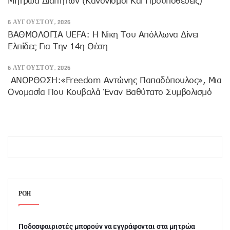
Μητρώα Διαιτητών (κανονισμοί Και Προϋποθέσεις)
6 ΑΥΓΟΎΣΤΟΥ, 2026
ΒΑΘΜΟΛΟΓΙΑ UEFA: Η Νίκη Του Απόλλωνα Δίνει
Ελπίδες Για Την 14η Θέση
6 ΑΥΓΟΎΣΤΟΥ, 2026
ANOΡΘΩΣΗ:«Freedom Αντώνης Παπαδόπουλος», Μια
Ονομασία Που Κουβαλά Έναν Βαθύτατο Συμβολισμό
ΡΟΗ
Ποδοσφαιριστές μπορούν να εγγράφονται στα μητρώα