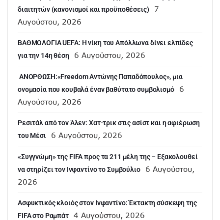
7
διαιτητών (κανονισμοί και προϋποθέσεις)
Αυγούστου, 2026
ΒΑΘΜΟΛΟΓΙΑ UEFA: Η νίκη του Απόλλωνα δίνει ελπίδες
6 Αυγούστου, 2026
για την 14η θέση
ANOΡΘΩΣΗ:«Freedom Αντώνης Παπαδόπουλος», μια
6
ονομασία που κουβαλά έναν βαθύτατο συμβολισμό
Αυγούστου, 2026
Ρεσιτάλ από τον Άλεν: Χατ-τρικ στις ασίστ και η αφιέρωση
6 Αυγούστου, 2026
του Μέσι
«Συγγνώμη» της FIFA προς τα 211 μέλη της – Εξακολουθεί
6 Αυγούστου,
να στηρίζει τον Ινφαντίνο το Συμβούλιο
2026
Ασφυκτικός κλοιός στον Ινφαντίνο: Έκτακτη σύσκεψη της
4 Αυγούστου, 2026
FIFA στο Ραμπάτ