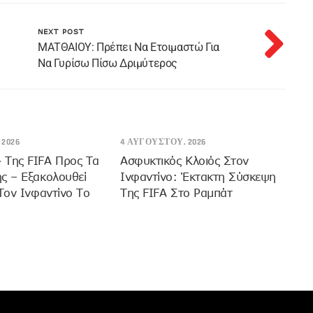
NEXT POST
ΜΑΤΘΑΙΟΥ: Πρέπει Να Ετοιμαστώ Για
Να Γυρίσω Πίσω Δριμύτερος
2026
4 ΑΥΓΟΎΣΤΟΥ, 2026
 Της FIFA Προς Τα
Ασφυκτικός Κλοιός Στον
ς – Εξακολουθεί
Ινφαντίνο: Έκτακτη Σύσκεψη
 Τον Ινφαντίνο Το
Της FIFA Στο Ραμπάτ