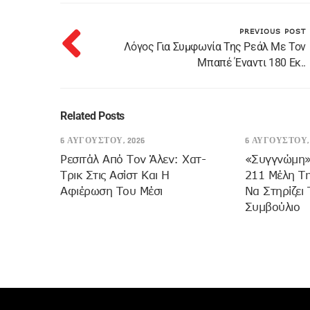
PREVIOUS POST
Λόγος Για Συμφωνία Της Ρεάλ Με Τον
Μπαπέ Έναντι 180 Εκ..
Related Posts
6 ΑΥΓΟΎΣΤΟΥ, 2026
6 ΑΥΓΟΎΣΤΟΥ, 
Ρεσιτάλ Από Τον Άλεν: Χατ-
«Συγγνώμη»
Τρικ Στις Ασίστ Και Η
211 Μέλη Τη
Αφιέρωση Του Μέσι
Να Στηρίζει
Συμβούλιο