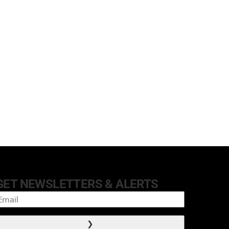
GET NEWSLETTERS & ALERTS