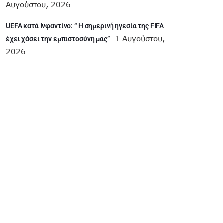
Αυγούστου, 2026
UEFA κατά Ινφαντίνο: “ H σημερινή ηγεσία της FIFA
1 Αυγούστου,
έχει χάσει την εμπιστοσύνη μας”
2026