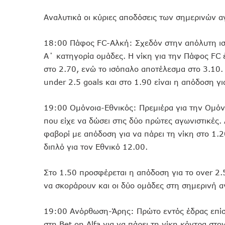
Αναλυτικά οι κύριες αποδόσεις των σημερινών 
18:00 Πάφος FC-Αλκή: Σχεδόν στην απόλυτη ισ
Α΄ κατηγορία ομάδες. Η νίκη για την Πάφος FC 
στο 2.70, ενώ το ισόπαλο αποτέλεσμα στο 3.10. 
under 2.5 goals και στο 1.90 είναι η απόδοση γ
19:00 Ομόνοια-Εθνικός: Πρεμιέρα για την Ομόν
που είχε να δώσει στις δύο πρώτες αγωνιστικές.
φαβορί με απόδοση για να πάρει τη νίκη στο 1.
διπλό για τον Εθνικό 12.00.
Στο 1.50 προσφέρεται η απόδοση για το over 2.5
να σκοράρουν και οι δύο ομάδες στη σημερινή 
19:00 Ανόρθωση-Άρης: Πρώτο εντός έδρας επίσ
στη Bet on Alfa για να πάρει τη νίκη κόντρα στο