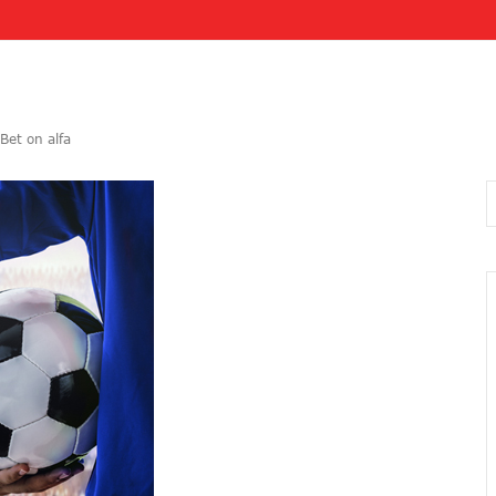
Bet on alfa