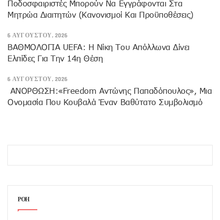
Ποδοσφαιριστές Μπορούν Να Εγγράφονται Στα
Μητρώα Διαιτητών (κανονισμοί Και Προϋποθέσεις)
6 ΑΥΓΟΎΣΤΟΥ, 2026
ΒΑΘΜΟΛΟΓΙΑ UEFA: Η Νίκη Του Απόλλωνα Δίνει
Ελπίδες Για Την 14η Θέση
6 ΑΥΓΟΎΣΤΟΥ, 2026
ANOΡΘΩΣΗ:«Freedom Αντώνης Παπαδόπουλος», Μια
Ονομασία Που Κουβαλά Έναν Βαθύτατο Συμβολισμό
ΡΟΗ