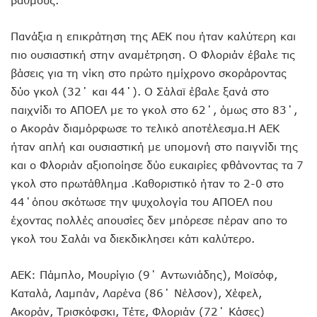
βαθμούς.
Πανάξια η επικράτηση της ΑΕΚ που ήταν καλύτερη και
πιο ουσιαστική στην αναμέτρηση. Ο Φλοριάν έβαλε τις
βάσεις για τη νίκη στο πρώτο ημίχρονο σκοράροντας
δύο γκολ (32΄ και 44΄). Ο Σάλαϊ έβαλε ξανά στο
παιχνίδι το ΑΠΟΕΛ με το γκολ στο 62΄, όμως στο 83΄,
ο Ακοράν διαμόρφωσε το τελικό αποτέλεσμα.Η ΑΕΚ
ήταν απλή και ουσιαστική με υπομονή στο παιγνίδι της
και ο Φλοριάν αξιοποίησε δύο ευκαιρίες φθάνοντας τα 7
γκολ στο πρωτάθλημα .Καθοριστικό ήταν το 2-0 στο
44΄όπου σκότωσε την ψυχολογία του ΑΠΟΕΛ που
έχοντας πολλές απουσίες δεν μπόρεσε πέραν απο το
γκολ του Σαλάι να διεκδικλησει κάτι καλύτερο.
ΑΕΚ: Πάμπλο, Μουρίγιο (9΄ Αντωνιάδης), Μοϊσόφ,
Καταλά, Λαμπάν, Λαρένα (86΄ Νέλσον), Χέφελ,
Ακοράν, Τρισκόφσκι, Τέτε, Φλοριάν (72΄ Κάσες)