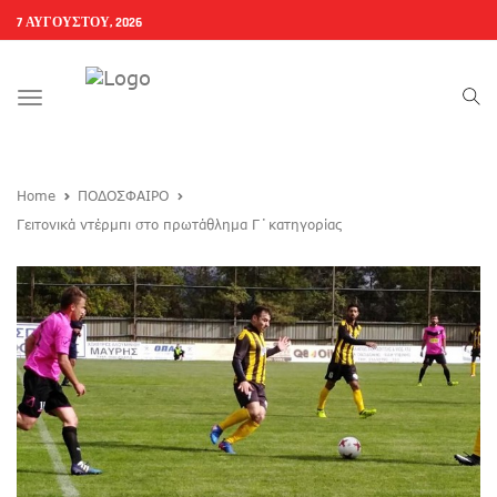
7 ΑΥΓΟΎΣΤΟΥ, 2026
Toggle
navigation
Home
ΠΟΔΟΣΦΑΙΡΟ
Γειτονικά ντέρμπι στο πρωτάθλημα Γ΄κατηγορίας