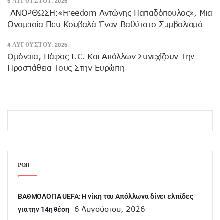
6 ΑΥΓΟΎΣΤΟΥ, 2026
ANOΡΘΩΣΗ:«Freedom Αντώνης Παπαδόπουλος», Μια
Ονομασία Που Κουβαλά Έναν Βαθύτατο Συμβολισμό
4 ΑΥΓΟΎΣΤΟΥ, 2026
Ομόνοια, Πάφος F.C. Και Απόλλων Συνεχίζουν Την
Προσπάθεια Τους Στην Ευρώπη
ΡΟΗ
ΒΑΘΜΟΛΟΓΙΑ UEFA: Η νίκη του Απόλλωνα δίνει ελπίδες
6 Αυγούστου, 2026
για την 14η θέση