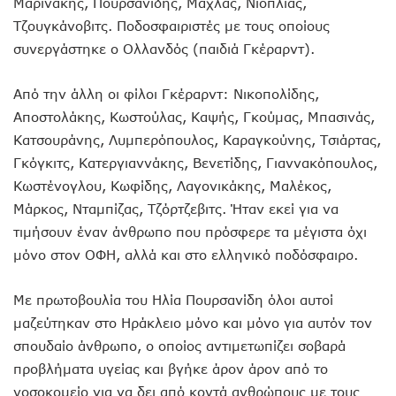
Μαρινάκης, Πουρσανίδης, Μαχλάς, Νιόπλιας,
Τζουγκάνοβιτς. Ποδοσφαιριστές με τους οποίους
συνεργάστηκε ο Ολλανδός (παιδιά Γκέραρντ).
Από την άλλη οι φίλοι Γκέραρντ: Νικοπολίδης,
Αποστολάκης, Κωστούλας, Καψής, Γκούμας, Μπασινάς,
Κατσουράνης, Λυμπερόπουλος, Καραγκούνης, Τσιάρτας,
Γκόγκιτς, Κατεργιαννάκης, Βενετίδης, Γιαννακόπουλος,
Κωστένογλου, Κωφίδης, Λαγονικάκης, Μαλέκος,
Μάρκος, Νταμπίζας, Τζόρτζεβιτς. Ήταν εκεί για να
τιμήσουν έναν άνθρωπο που πρόσφερε τα μέγιστα όχι
μόνο στον ΟΦΗ, αλλά και στο ελληνικό ποδόσφαιρο.
Με πρωτοβουλία του Ηλία Πουρσανίδη όλοι αυτοί
μαζεύτηκαν στο Ηράκλειο μόνο και μόνο για αυτόν τον
σπουδαίο άνθρωπο, ο οποίος αντιμετωπίζει σοβαρά
προβλήματα υγείας και βγήκε άρον άρον από το
νοσοκομείο για να δει από κοντά ανθρώπους με τους