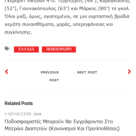
Γκέραρντ νίκησαν 4-0. Τζόρτζεβιτς (46′), Καραγκούνης
(52′), Γιαννακόπουλος (63′) και Μάρκος (80′) τα γκολ.
Όλοι μαζί, όμως, αγαπημένοι, σε μια εορταστική βραδιά
γεμάτη συναισθήματα, χαράς, υπερηφάνειας και
συγκίνησης.
ΕΛΛΑΔΑ
ΠΟΔΟΣΦΑΙΡΟ
PREVIOUS
NEXT POST
POST
Related Posts
7 ΑΥΓΟΎΣΤΟΥ, 2026
Ποδοσφαιριστές Μπορούν Να Εγγράφονται Στα
Μητρώα Διαιτητών (κανονισμοί Και Προϋποθέσεις)