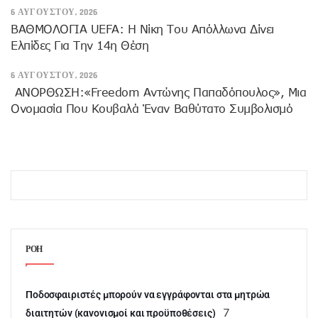
6 ΑΥΓΟΎΣΤΟΥ, 2026
ΒΑΘΜΟΛΟΓΙΑ UEFA: Η Νίκη Του Απόλλωνα Δίνει
Ελπίδες Για Την 14η Θέση
6 ΑΥΓΟΎΣΤΟΥ, 2026
ANOΡΘΩΣΗ:«Freedom Αντώνης Παπαδόπουλος», Μια
Ονομασία Που Κουβαλά Έναν Βαθύτατο Συμβολισμό
ΡΟΗ
Ποδοσφαιριστές μπορούν να εγγράφονται στα μητρώα
7
διαιτητών (κανονισμοί και προϋποθέσεις)