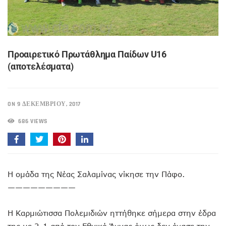
Προαιρετικό Πρωτάθλημα Παίδων U16
(αποτελέσματα)
ON 9 ΔΕΚΕΜΒΡΊΟΥ, 2017
686 VIEWS
Η ομάδα της Νέας Σαλαμίνας νίκησε την Πάφο.
—————————
Η Καρμιώτισσα Πολεμιδιών ηττήθηκε σήμερα στην έδρα
της με 2-1 από τον Εθνικό Άχνας όμως δεν έχασε την