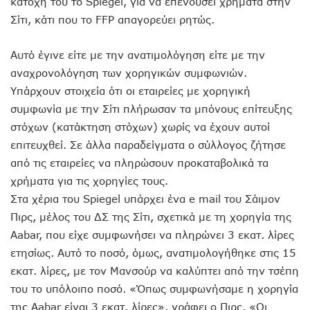
κατοχή του το Spiegel, για να επενδύσει χρήματα στην
Σίτι, κάτι που το FFP απαγορεύει ρητώς.
Αυτό έγινε είτε με την ανατιμολόγηση είτε με την
αναχρονολόγηση των χορηγικών συμφωνιών.
Υπάρχουν στοιχεία ότι οι εταιρείες με χορηγική
συμφωνία με την Σίτι πλήρωσαν τα μπόνους επίτευξης
στόχων (κατάκτηση στόχων) χωρίς να έχουν αυτοί
επιτευχθεί. Σε άλλα παραδείγματα ο σύλλογος ζήτησε
από τις εταιρείες να πληρώσουν προκαταβολικά τα
χρήματα για τις χορηγίες τους.
Στα χέρια του Spiegel υπάρχει ένα e mail του Σάιμον
Πιρς, μέλος του ΔΣ της Σίτι, σχετικά με τη χορηγία της
Aabar, που είχε συμφωνήσει να πληρώνει 3 εκατ. λίρες
ετησίως. Αυτό το ποσό, όμως, ανατιμολογήθηκε στις 15
εκατ. λίρες, με τον Μανσούρ να καλύπτει από την τσέπη
του το υπόλοιπο ποσό. «Όπως συμφωνήσαμε η χορηγία
της Aabar είναι 3 εκατ. λίρες», γράφει ο Πιρς. «Οι