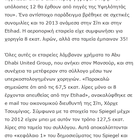
υπόλοιπες 12 θα έρθουν από πηγές της Υψηλότητάς
του». Ένα αντίστοιχο παράδειγμα βρέθηκε σε σχετικές
συνομιλίες και το 2013 ανάμεσα στην Σίτι και στην
Etihad. Η αεροπορική εταιρεία είχε συμφωνήσει για
χορηγία 8 εκατ. λιρών, αλλά στα ταμεία έμπαιναν 35!
Όλες αυτές οι εταιρείες λάμβαναν χρήματα το Abu
Dhabi United Group, που ανήκει στον Μανσούρ, και στη
συνέχεια τα μετέφεραν στο σύλλογο μέσω των
υπερκοστολογημένων χορηγιών. «Παρακαλώ
σημειώστε ότι από τις 67,5 εκατ. λίρες μόνο οι 8
έρχονται απευθείας από την Etihad», ανακαλύφθηκε σε
e mail του οικονομικού διευθυντή της Σίτι, Χόρχε
Τσουμίγιας. Σύμφωνα με τα στοιχεία του Spiegel μέχρι
το 2012 είχαν μπει με αυτόν τον τρόπο 127,5 εκατ.
λίρες στα ταμεία του συλλόγου. Αυτά αποκαλύπτονται
στο «κεφάλαιο 1» του δημοσιεύματος του Spiegel και