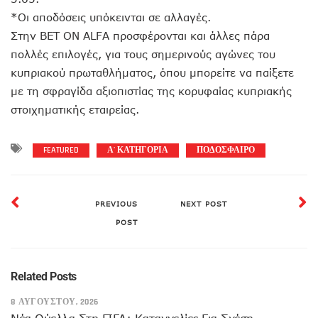
*Οι αποδόσεις υπόκεινται σε αλλαγές.
Στην BET ON ALFA προσφέρονται και άλλες πάρα
πολλές επιλογές, για τους σημερινούς αγώνες του
κυπριακού πρωταθλήματος, όπου μπορείτε να παίξετε
με τη σφραγίδα αξιοπιστίας της κορυφαίας κυπριακής
στοιχηματικής εταιρείας.
FEATURED
Α' ΚΑΤΗΓΟΡΙΑ
ΠΟΔΟΣΦΑΙΡΟ
PREVIOUS
NEXT POST
POST
Related Posts
8 ΑΥΓΟΎΣΤΟΥ, 2026