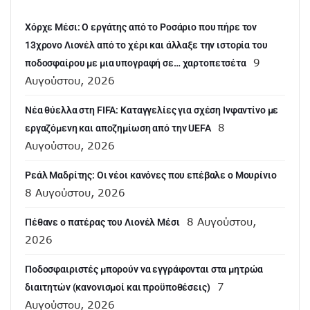
Χόρχε Μέσι: Ο εργάτης από το Ροσάριο που πήρε τον
13χρονο Λιονέλ από το χέρι και άλλαξε την ιστορία του
9
ποδοσφαίρου με μια υπογραφή σε… χαρτοπετσέτα
Αυγούστου, 2026
Νέα θύελλα στη FIFA: Καταγγελίες για σχέση Ινφαντίνο με
8
εργαζόμενη και αποζημίωση από την UEFA
Αυγούστου, 2026
Ρεάλ Μαδρίτης: Οι νέοι κανόνες που επέβαλε ο Μουρίνιο
8 Αυγούστου, 2026
8 Αυγούστου,
Πέθανε ο πατέρας του Λιονέλ Μέσι
2026
Ποδοσφαιριστές μπορούν να εγγράφονται στα μητρώα
7
διαιτητών (κανονισμοί και προϋποθέσεις)
Αυγούστου, 2026