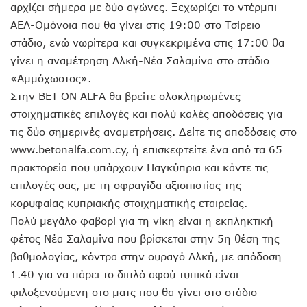
αρχίζει σήμερα με δύο αγώνες. Ξεχωρίζει το ντέρμπι
ΑΕΛ-Ομόνοια που θα γίνει στις 19:00 στο Τσίρειο
στάδιο, ενώ νωρίτερα και συγκεκριμένα στις 17:00 θα
γίνει η αναμέτρηση Αλκή-Νέα Σαλαμίνα στο στάδιο
«Αμμόχωστος».
Στην BET ON ALFA θα βρείτε ολοκληρωμένες
στοιχηματικές επιλογές και πολύ καλές αποδόσεις για
τις δύο σημερινές αναμετρήσεις. Δείτε τις αποδόσεις στο
www.betonalfa.com.cy, ή επισκεφτείτε ένα από τα 65
πρακτορεία που υπάρχουν Παγκύπρια και κάντε τις
επιλογές σας, με τη σφραγίδα αξιοπιστίας της
κορυφαίας κυπριακής στοιχηματικής εταιρείας.
Πολύ μεγάλο φαβορί για τη νίκη είναι η εκπληκτική
φέτος Νέα Σαλαμίνα που βρίσκεται στην 5η θέση της
βαθμολογίας, κόντρα στην ουραγό Αλκή, με απόδοση
1.40 για να πάρει το διπλό αφού τυπικά είναι
φιλοξενούμενη στο ματς που θα γίνει στο στάδιο