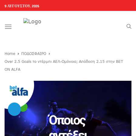
9 ΑΥΓΟΎΣΤΟΥ, 2026
Toggle
navigation
Home
ΠΟΔΟΣΦΑΙΡΟ
Over 2.5 Goals το ντέρμπι AEΛ-Ομόνοια; Απόδοση 2.15 στην BET
ON ALFA