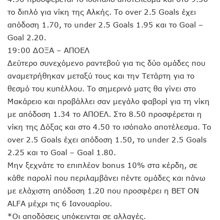
το διπλό για νίκη της Αλκής. Το over 2.5 Goals έχει
απόδοση 1.70, το under 2.5 Goals 1.95 και το Goal –
Goal 2.20.
19:00 ΔΟΞΑ – ΑΠΟΕΛ
Δεύτερο συνεχόμενο ραντεβού για τις δύο ομάδες που
αναμετρήθηκαν μεταξύ τους και την Τετάρτη για το
θεσμό του κυπέλλου. Το σημερινό ματς θα γίνει στο
Μακάρειο και προβάλλει σαν μεγάλο φαβορί για τη νίκη
με απόδοση 1.34 το ΑΠΟΕΛ. Στο 8.50 προσφέρεται η
νίκη της Δόξας και στο 4.50 το ισόπαλο αποτέλεσμα. Το
over 2.5 Goals έχει απόδοση 1.50, το under 2.5 Goals
2.25 και το Goal – Goal 1.80.
Μην ξεχνάτε το επιπλέον bonus 10% στα κέρδη, σε
κάθε παρολί που περιλαμβάνει πέντε ομάδες και πάνω
με ελάχιστη απόδοση 1.20 που προσφέρει η BET ON
ALFA μέχρι τις 6 Ιανουαρίου.
*Οι αποδόσεις υπόκεινται σε αλλαγές.