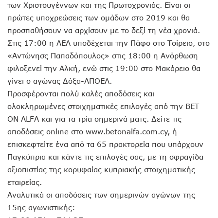
των Χριστουγέννων και της Πρωτοχρονιάς. Είναι οι
πρώτες υποχρεώσεις των ομάδων στο 2019 και θα
προσπαθήσουν να αρχίσουν με το δεξί τη νέα χρονιά.
Στις 17:00 η ΑΕΛ υποδέχεται την Πάφο στο Τσίρειο, στο
«Αντώνησς Παπαδόπουλος» στις 18:00 η Ανόρθωση
φιλοξενεί την Αλκή, ενώ στις 19:00 στο Μακάρειο θα
γίνει ο αγώνας Δόξα-ΑΠΟΕΛ.
Προσφέρονται πολύ καλές αποδόσεις και
ολοκληρωμένες στοιχηματικές επιλογές από την BET
ON ALFA και για τα τρία σημερινά ματς. Δείτε τις
αποδόσεις onlıne στο www.betonalfa.com.cy, ή
επισκεφτείτε ένα από τα 65 πρακτορεία που υπάρχουν
Παγκύπρια και κάντε τις επιλογές σας, με τη σφραγίδα
αξιοπιστίας της κορυφαίας κυπριακής στοιχηματικής
εταιρείας.
Αναλυτικά οι αποδόσεις των σημερινών αγώνων της
15ης αγωνιστικής: