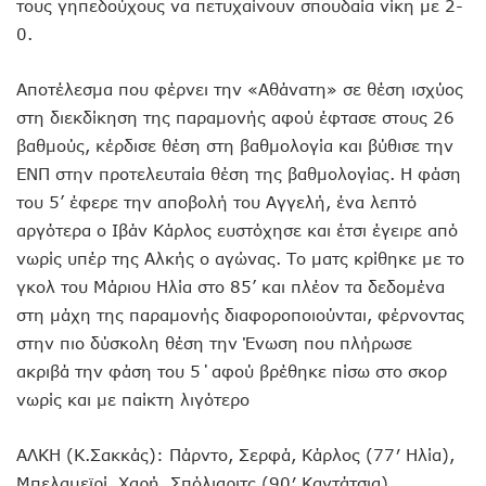
τους γηπεδούχους να πετυχαίνουν σπουδαία νίκη με 2-
0.
Αποτέλεσμα που φέρνει την «Αθάνατη» σε θέση ισχύος
στη διεκδίκηση της παραμονής αφού έφτασε στους 26
βαθμούς, κέρδισε θέση στη βαθμολογία και βύθισε την
ΕΝΠ στην προτελευταία θέση της βαθμολογίας. Η φάση
του 5’ έφερε την αποβολή του Αγγελή, ένα λεπτό
αργότερα ο Ιβάν Κάρλος ευστόχησε και έτσι έγειρε από
νωρίς υπέρ της Αλκής ο αγώνας. Το ματς κρίθηκε με το
γκολ του Μάριου Ηλία στο 85’ και πλέον τα δεδομένα
στη μάχη της παραμονής διαφοροποιούνται, φέρνοντας
στην πιο δύσκολη θέση την Ένωση που πλήρωσε
ακριβά την φάση του 5΄αφού βρέθηκε πίσω στο σκορ
νωρίς και με παίκτη λιγότερο
ΑΛΚΗ (Κ.Σακκάς): Πάρντο, Σερφά, Κάρλος (77′ Ηλία),
Μπελαμεϊρί, Χαρή, Σπόλιαριτς (90′ Καντάτσια),