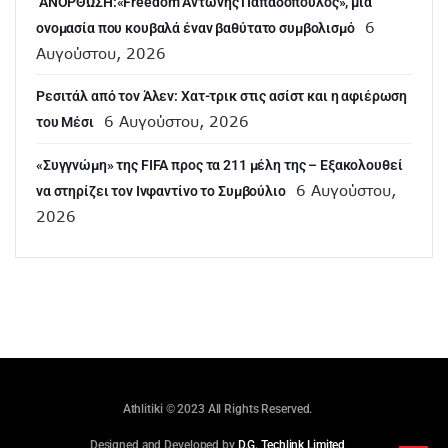
ANOΡΘΩΣΗ:«Freedom Αντώνης Παπαδόπουλος», μια
6
ονομασία που κουβαλά έναν βαθύτατο συμβολισμό
Αυγούστου, 2026
Ρεσιτάλ από τον Άλεν: Χατ-τρικ στις ασίστ και η αφιέρωση
6 Αυγούστου, 2026
του Μέσι
«Συγγνώμη» της FIFA προς τα 211 μέλη της – Εξακολουθεί
6 Αυγούστου,
να στηρίζει τον Ινφαντίνο το Συμβούλιο
2026
Athlitiki © 2023 All Rights Reserved.
Designed and Developed by
D.G. Techlink Limited