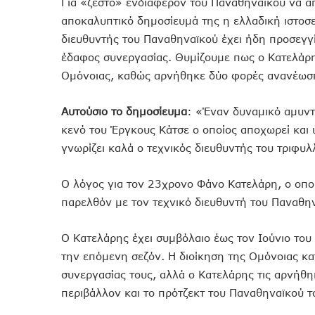
Για «ζεστό» ενδιαφέρον του Παναθηναϊκού να α
αποκαλυπτικό δημοσίευμά της η ελλαδική ιστοσε
διευθυντής του Παναθηναϊκού έχει ήδη προσεγγ
έδαφος συνεργασίας. Θυμίζουμε πως ο Κατελάρη
Ομόνοιας, καθώς αρνήθηκε δύο φορές ανανέωση
Αυτούσιο το δημοσίευμα
: «Έναν δυναμικό αμυντ
κενό του Έργκους Κάτσε ο οποίος αποχωρεί και
γνωρίζει καλά ο τεχνικός διευθυντής του τριφυ
Ο λόγος για τον 23χρονο Φάνο Κατελάρη, ο οποί
παρελθόν με τον τεχνικό διευθυντή του Παναθη
Ο Κατελάρης έχει συμβόλαιο έως τον Ιούνιο του
την επόμενη σεζόν. Η διοίκηση της Ομόνοιας κα
συνεργασίας τους, αλλά ο Κατελάρης τις αρνήθηκ
περιβάλλον και το πρότζεκτ του Παναθηναϊκού το