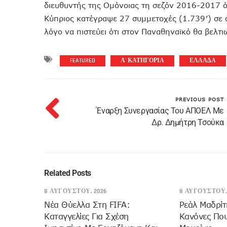
διευθυντής της Ομόνοιας τη σεζόν 2016-2017 ότ
Κύπριος κατέγραψε 27 συμμετοχές (1.739′) σε ό
λόγο να πιστεύει ότι στον Παναθηναϊκό θα βελτι
FEATURED
Α' ΚΑΤΗΓΟΡΙΑ
ΕΛΛΑΔΑ
PREVIOUS POST
Έναρξη Συνεργασίας Του ΑΠΟΕΛ Με
Δρ. Δημήτρη Τσούκα
Related Posts
8 ΑΥΓΟΎΣΤΟΥ, 2026
8 ΑΥΓΟΎΣΤΟΥ,
Νέα Θύελλα Στη FIFA:
Ρεάλ Μαδρίτ
Καταγγελίες Για Σχέση
Κανόνες Πο