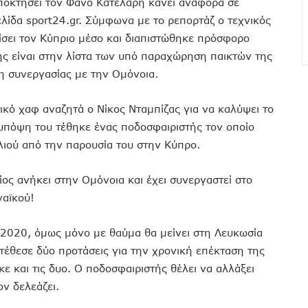
ποκτήσει τον Φάνο Κατελάρη κάνει αναφορά σε
λίδα sport24.gr. Σύμφωνα με το ρεπορτάζ ο τεχνικός
ίσει τον Κύπριο μέσο και διαπιστώθηκε πρόσφορο
ς είναι στην λίστα των υπό παραχώρηση παικτών της
 συνεργασίας με την Ομόνοια.
ικό χαφ αναζητά ο Νίκος Νταμπίζας για να καλύψει το
 υπόψη του τέθηκε ένας ποδοσφαιριστής τον οποίο
λλιού από την παρουσία του στην Κύπρο.
ος ανήκει στην Ομόνοια και έχει συνεργαστεί στο
ναϊκού!
 2020, όμως μόνο με θαύμα θα μείνει στη Λευκωσία
τέθεσε δύο προτάσεις για την χρονική επέκταση της
ε και τις δυο. Ο ποδοσφαιριστής θέλει να αλλάξει
ν δελεάζει.