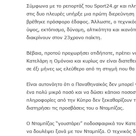
Σύμφωνα με το ρεπορτάζ του Sport24.gr και πλ
στις δυο πλευρές υπήρξε μια πρώτη διερεύνηση 
βρέθηκε πρόσφορο έδαφος. Άλλωστε, ο τεχνικός
ύψος, εκτόπισμα, δύναμη, αλτικότητα και ικανό
διακρίνουν στον 23χρονο παίκτη.
Βέβαια, προτού προχωρήσει οτιδήποτε, πρέπει ν
Κατελάρη η Ομόνοια και κυρίως αν είναι διατεθε
σε έξι μήνες ως ελεύθερο από τη στιγμή που θα
Είναι αυτονόητο ότι ο Παναθηναϊκός δεν μπορε
ένα πολύ μικρό ποσό και να δώσει κάποιο ποσο
πληροφορίες από την Κύπρο δεν ξεκαθαρίζουν τ
διατηρήσει τις προσβάσεις του ο Νταμπίζας.
Ο Νταμπίζας “γουστάρει” ποδοσφαιρικά τον Κατ
να δουλέψει ξανά με τον Νταμπίζα. Ο τεχνικός δ