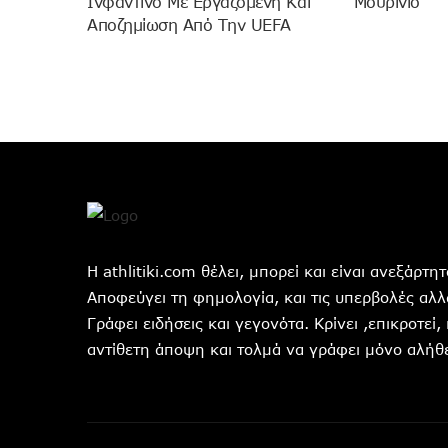
Ινφαντίνο Με Εργαζόμενη Και
Μουρίνιο
Αποζημίωση Από Την UEFA
Η athlitiki.com θέλει, μπορεί και είναι ανεξάρτ
Αποφεύγει τη φημολογία, και τις υπερβολές αλλά
Γράφει ειδήσεις και γεγονότα. Κρίνει ,επικροτεί,
αντίθετη άποψη και τολμά να γράφει μόνο αλήθε