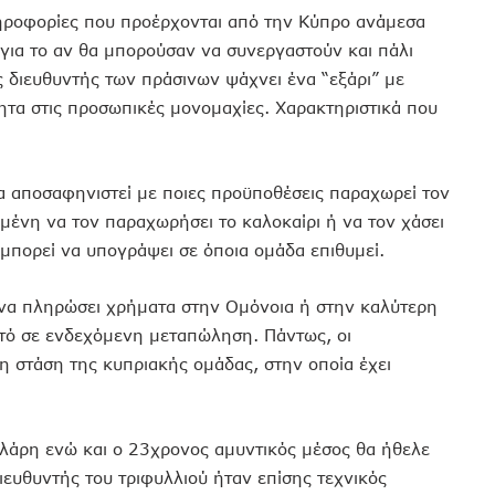
ηροφορίες που προέρχονται από την Κύπρο ανάμεσα
για το αν θα μπορούσαν να συνεργαστούν και πάλι
 διευθυντής των πράσινων ψάχνει ένα “εξάρι” με
τητα στις προσωπικές μονομαχίες. Χαρακτηριστικά που
α αποσαφηνιστεί με ποιες προϋποθέσεις παραχωρεί τον
ιμένη να τον παραχωρήσει το καλοκαίρι ή να τον χάσει
 μπορεί να υπογράψει σε όποια ομάδα επιθυμεί.
ί να πληρώσει χρήματα στην Ομόνοια ή στην καλύτερη
στό σε ενδεχόμενη μεταπώληση. Πάντως, οι
η στάση της κυπριακής ομάδας, στην οποία έχει
ελάρη ενώ και ο 23χρονος αμυντικός μέσος θα ήθελε
ιευθυντής του τριφυλλιού ήταν επίσης τεχνικός