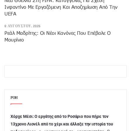
Νέα Θύελλα Στη FIFA: Καταγγελίες Για Σχέση
Ινφαντίνο Με Εργαζόμενη Και Αποζημίωση Από Την
UEFA
8 ΑΥΓΟΎΣΤΟΥ, 2026
Ρεάλ Μαδρίτης: Οι Νέοι Κανόνες Που Επέβαλε Ο
Μουρίνιο
ΡΟΗ
Χόρχε Μέσι: Ο εργάτης από το Ροσάριο που πήρε τον
13χρονο Λιονέλ από το χέρι και άλλαξε την ιστορία του