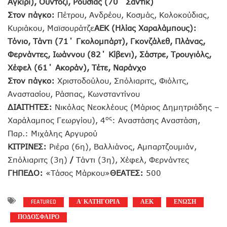
Αγκίρι), Ουντόζι, Ρουσιάς (70΄ Σαντίκ)
Στον πάγκο:
Πέτρου, Ανδρέου, Κοσμάς, Κολοκούδιας,
Κυριάκου, Μαϊσουράτζε
ΑΕΚ (Ηλίας Χαραλάμπους):
Τόνιο, Τάντι (71΄ Γκολομπάρτ), Γκονζάλεθ, Πλάνας,
Φερνάντες, Ιωάννου (82΄ Κίβενι), Σάστρε, Τρουγιόλς,
Χέφελ (61΄ Ακοράν), Τέτε, Ναράνχο
Στον πάγκο:
Χριστοδούλου, Σπόλιαριτς, Φιόλιτς,
Αναστασίου, Ράσπας, Κωνσταντίνου
ΔΙΑΙΤΗΤΕΣ:
Νικόλας Νεοκλέους (Μάριος Δημητριάδης –
ος
Χαράλαμπος Γεωργίου), 4
: Αναστάσης Αναστάση,
Παρ.: Μιχάλης Αργυρού
ΚΙΤΡΙΝΕΣ:
Ριέρα (6η), Βαλλιάνος, Αμπαρτζουμιάν,
Σπόλιαριτς (3η)
/
Τάντι (3η), Χέφελ, Φερνάντες
ΓΗΠΕΔΟ:
«Τάσος Μάρκου»
ΘΕΑΤΕΣ:
500
FEATURED
Α' ΚΑΤΗΓΟΡΙΑ
ΑΕΚ
ΕΝΩΣΗ
ΠΟΔΟΣΦΑΙΡΟ