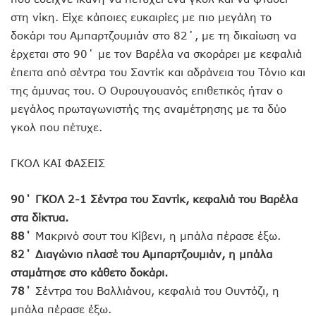
στη νίκη. Είχε κάποιες ευκαιρίες με πιο μεγάλη το
δοκάρι του Αμπαρτζουμιάν στο 82΄, με τη δικαίωση να
έρχεται στο 90΄ με τον Βαρέλα να σκοράρει με κεφαλιά
έπειτα από σέντρα του Σαντίκ και αδράνεια του Τόνιο και
της άμυνας του. Ο Ουρουγουανός επιθετικός ήταν ο
μεγάλος πρωταγωνιστής της αναμέτρησης με τα δύο
γκολ που πέτυχε.
ΓΚΟΛ ΚΑΙ ΦΑΣΕΙΣ
90΄ ΓΚΟΛ 2-1 Σέντρα του Σαντίκ, κεφαλιά του Βαρέλα
στα δίκτυα.
88΄
Μακρινό σουτ του Κίβενι, η μπάλα πέρασε έξω.
82΄ Διαγώνιο πλασέ του Αμπαρτζουμιάν, η μπάλα
σταμάτησε στο κάθετο δοκάρι.
78΄
Σέντρα του Βαλλιάνου, κεφαλιά του Ουντόζι, η
μπάλα πέρασε έξω.