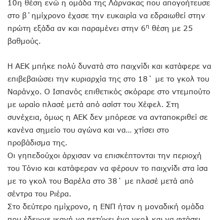
10η θέση ενώ η ομάδα της Λάρνακας που απογοήτευσε
στο β΄ημίχρονο έχασε την ευκαιρία να εδραιωθεί στην
η
πρώτη εξάδα αν και παραμένει στην 6
θέση με 25
βαθμούς.
Η ΑΕΚ μπήκε πολύ δυνατά στο παιχνίδι και κατάφερε να
επιβεβαιώσει την κυριαρχία της στο 18΄ με το γκολ του
Ναράνχο. Ο Ισπανός επιθετικός σκόραρε στο ντεμπούτο
με ωραίο πλασέ μετά από ασίστ του Χέφελ. Στη
συνέχεια, όμως η ΑΕΚ δεν μπόρεσε να ανταποκριθεί σε
κανένα σημείο του αγώνα και να… χτίσει στο
προβάδισμα της.
Οι γηπεδούχοι άρχισαν να επισκέπτονται την περιοχή
του Τόνιο και κατάφεραν να φέρουν το παιχνίδι στα ίσα
με το γκολ του Βαρέλα στο 38΄ με πλασέ μετά από
σέντρα του Ριέρα.
Στο δεύτερο ημίχρονο, η ΕΝΠ ήταν η μοναδική ομάδα
που έδειχνε ικανή να πετύχει ένα γκολ και να φτάσει