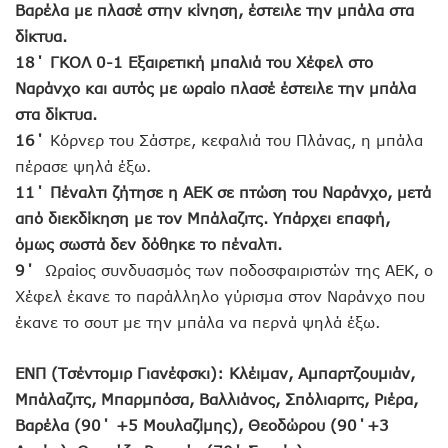
Βαρέλα με πλασέ στην κίνηση, έστειλε την μπάλα στα
δίκτυα.
18΄ ΓΚΟΛ 0-1 Εξαιρετική μπαλιά του Χέφελ στο
Ναράνχο και αυτός με ωραίο πλασέ έστειλε την μπάλα
στα δίκτυα.
16΄
Κόρνερ του Σάστρε, κεφαλιά του Πλάνας, η μπάλα
πέρασε ψηλά έξω.
11΄ Πέναλτι ζήτησε η ΑΕΚ σε πτώση του Ναράνχο, μετά
από διεκδίκηση με τον Μπάλαζιτς. Υπάρχει επαφή,
όμως σωστά δεν δόθηκε το πέναλτι.
9΄
Ωραίος συνδυασμός των ποδοσφαιριστών της ΑΕΚ, ο
Χέφελ έκανε το παράλληλο γύρισμα στον Ναράνχο που
έκανε το σουτ με την μπάλα να περνά ψηλά έξω.
ΕΝΠ (Τσέντομιρ Γιανέφσκι): Κλέιμαν, Αμπαρτζουμιάν,
Μπάλαζιτς, Μπαρμπόσα, Βαλλιάνος, Σπόλιαριτς, Ριέρα,
Βαρέλα (90΄ +5 Μουλαζίμης), Θεοδώρου (90΄+3