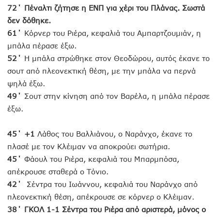
72΄ Πέναλτι ζήτησε η ΕΝΠ για χέρι του Πλάνας. Σωστά
δεν δόθηκε.
61΄
Κόρνερ του Ριέρα, κεφαλιά του Αμπαρτζουμιάν, η
μπάλα πέρασε έξω.
52΄
Η μπάλα στρώθηκε στον Θεοδώρου, αυτός έκανε το
σουτ από πλεονεκτική θέση, με την μπάλα να περνά
ψηλά έξω.
49΄
Σουτ στην κίνηση από τον Βαρέλα, η μπάλα πέρασε
έξω.
45΄ +1
Λάθος του Βαλλιάνου, ο Ναράνχο, έκανε το
πλασέ με τον Κλέιμαν να αποκρούει σωτήρια.
45΄
Φάουλ του Ριέρα, κεφαλιά του Μπαρμπόσα,
απέκρουσε σταθερά ο Τόνιο.
42΄
Σέντρα του Ιωάννου, κεφαλιά του Ναράνχο από
πλεονεκτική θέση, απέκρουσε σε κόρνερ ο Κλέιμαν.
38΄ ΓΚΟΛ 1-1 Σέντρα του Ριέρα από αριστερά, μόνος ο