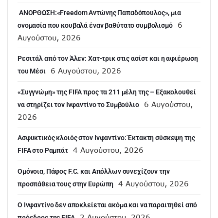
ANOΡΘΩΣΗ:«Freedom Αντώνης Παπαδόπουλος», μια
6
ονομασία που κουβαλά έναν βαθύτατο συμβολισμό
Αυγούστου, 2026
Ρεσιτάλ από τον Άλεν: Χατ-τρικ στις ασίστ και η αφιέρωση
6 Αυγούστου, 2026
του Μέσι
«Συγγνώμη» της FIFA προς τα 211 μέλη της – Εξακολουθεί
6 Αυγούστου,
να στηρίζει τον Ινφαντίνο το Συμβούλιο
2026
Ασφυκτικός κλοιός στον Ινφαντίνο: Έκτακτη σύσκεψη της
4 Αυγούστου, 2026
FIFA στο Ραμπάτ
Ομόνοια, Πάφος F.C. και Απόλλων συνεχίζουν την
4 Αυγούστου, 2026
προσπάθεια τους στην Ευρώπη
Ο Ινφαντίνο δεν αποκλείεται ακόμα και να παραιτηθεί από
2 Αυγούστου, 2026
πρόεδρος της FIFA