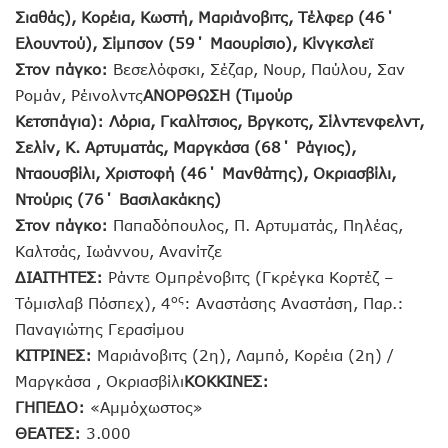
Σιαθάς), Κορέια, Κωστή, Μαριάνοβιτς, Τέλφερ (46΄
Ελουντού), Σίμπσον (59΄ Μαουρίσιο), Κίνγκσλεϊ
Στον πάγκο:
Βεσελόφσκι, Σέζαρ, Νουρ, Παύλου, Σαν
Ρομάν, Ρέινολντς
ΑΝΟΡΘΩΣΗ (Τιμούρ
Κετσπάγια):
Λόρια, Γκαλίτσιος, Βργκοτς, Σίλντενφελντ,
Σελίν, Κ. Αρτυματάς, Μαργκάσα (68΄ Ράγιος),
Νταουσβίλι, Χριστοφή (46΄ Μανθάτης), Οκριασβίλι,
Ντούρις (76΄ Βασιλακάκης)
Στον πάγκο:
Παπαδόπουλος, Π. Αρτυματάς, Πηλέας,
Καλτσάς, Ιωάννου, Ανανίτζε
ΔΙΑΙΤΗΤΕΣ:
Ράντε Ομπρένοβιτς (Γκρέγκα Κορτέζ –
ος
Τόμισλαβ Πόσπεχ), 4
: Αναστάσης Αναστάση, Παρ.:
Παναγιώτης Γερασίμου
ΚΙΤΡΙΝΕΣ:
Μαριάνοβιτς (2η), Λαμπό, Κορέια (2η) /
Μαργκάσα , Οκριασβίλι
ΚΟΚΚΙΝΕΣ:
ΓΗΠΕΔΟ:
«Αμμόχωστος»
ΘΕΑΤΕΣ:
3.000