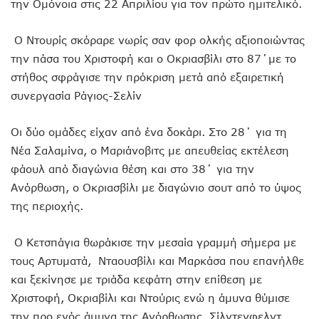
την Ομόνοια στις 22 Απριλίου για τον πρώτο ημιτελικό.
Ο Ντουρίς σκόραρε νωρίς σαν φορ ολκής αξιοποιώντας
την πάσα του Χριστοφή και ο Οκριασβίλι στο 87΄με το
στήθος σφράγισε την πρόκριση μετά από εξαιρετική
συνεργασία Ράγιος-Σελίν
Οι δύο ομάδες είχαν από ένα δοκάρι. Στο 28΄ για τη
Νέα Σαλαμίνα, ο Μαριάνοβιτς με απευθείας εκτέλεση
φάουλ από διαγώνια θέση και στο 38΄ για την
Ανόρθωση, ο Οκριασβίλι με διαγώνιο σουτ από το ύψος
της περιοχής.
Ο Κετσπάγια θωράκισε την μεσαία γραμμή σήμερα με
τους Αρτυματά, Νταουσβίλι και Μαρκάσα που επανήλθε
και ξεκίνησε με τριάδα κεφάτη στην επίθεση με
Χριστοφή, Οκριαβίλι και Ντούρις ενώ η άμυνα θύμισε
την προ ενός άμυνα της Ανόρθωσης. Σίλντενφελντ,