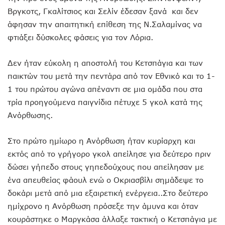
Βργκοτς, Γκαλίτσιος και Σελίν έδεσαν ξανά και δεν
άφησαν την απαιτητική επίθεση της Ν.Σαλαμίνας να
φτιάξει δύσκολες φάσεις για τον Λόρια.
Δεν ήταν εύκολη η αποστολή του Κετσπάγια και των
παικτών του μετά την πεντάρα από τον Εθνικό και το 1-
1 του πρώτου αγώνα απέναντι σε μια ομάδα που στα
τρία προηγούμενα παιγνίδια πέτυχε 5 γκολ κατά της
Ανόρθωσης.
Στο πρώτο ημίωρο η Ανόρθωση ήταν κυρίαρχη και
εκτός από το γρήγορο γκολ απείλησε για δεύτερο πριν
δώσει γήπεδο στους γηπεδούχους που απείλησαν με
ένα απευθείας φάουλ ενώ ο Οκριασβίλι σημάδεψε το
δοκάρι μετά από μια εξαιρετική ενέργεια..Στο δεύτερο
ημίχρονο η Ανόρθωση πρόσεξε την άμυνα και όταν
κουράστηκε ο Μαργκάσα άλλαξε τακτική ο Κετσπάγια με