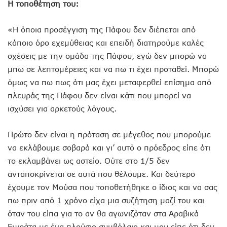
Η τοποθέτηση του:
«Η όποια προσέγγιση της Πάφου δεν διέπεται από
κάποιο όρο εχεμύθειας και επειδή διατηρούμε καλές
σχέσεις με την ομάδα της Πάφου, εγώ δεν μπορώ να
μπω σε λεπτομέρειες και να πω τι έχει προταθεί. Μπορώ
όμως να πω πως ότι μας έχει μεταφερθεί επίσημα από
πλευράς της Πάφου δεν είναι κάτι που μπορεί να
ισχύσει για αρκετούς λόγους.
Πρώτο δεν είναι η πρόταση σε μέγεθος που μπορούμε
να εκλάβουμε σοβαρά και γι’ αυτό ο πρόεδρος είπε ότι
το εκλαμβάνει ως αστείο. Ούτε στο 1/5 δεν
ανταποκρίνεται σε αυτά που θέλουμε. Και δεύτερο
έχουμε τον Μούσα που τοποθετήθηκε ο ίδιος και να σας
πω πριν από 1 χρόνο είχα μια συζήτηση μαζί του και
όταν του είπα για το αν θα αγωνιζόταν στα Αραβικά
Εμιράτα με ένα πλούσιο συμβόλαιο και μου είπε ότι δεν