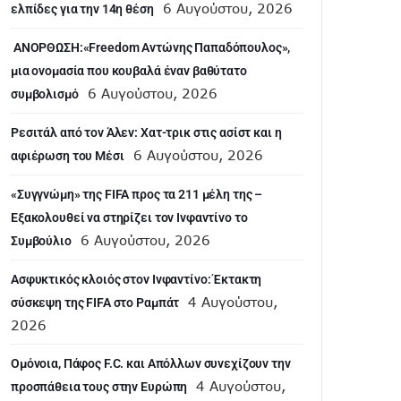
6 Αυγούστου, 2026
ελπίδες για την 14η θέση
ANOΡΘΩΣΗ:«Freedom Αντώνης Παπαδόπουλος»,
μια ονομασία που κουβαλά έναν βαθύτατο
6 Αυγούστου, 2026
συμβολισμό
Ρεσιτάλ από τον Άλεν: Χατ-τρικ στις ασίστ και η
6 Αυγούστου, 2026
αφιέρωση του Μέσι
«Συγγνώμη» της FIFA προς τα 211 μέλη της –
Εξακολουθεί να στηρίζει τον Ινφαντίνο το
6 Αυγούστου, 2026
Συμβούλιο
Ασφυκτικός κλοιός στον Ινφαντίνο: Έκτακτη
4 Αυγούστου,
σύσκεψη της FIFA στο Ραμπάτ
2026
Ομόνοια, Πάφος F.C. και Απόλλων συνεχίζουν την
4 Αυγούστου,
προσπάθεια τους στην Ευρώπη