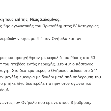
κη τους επί της Νέας Σαλαμίνας.
ης 5ης αγωνιστικής του Πρωταθλήματος Β’ Κατηγορίας.
λεμιδιών νίκησε με 3-1 τον Ονήσιλο και τον
ρος και προηγήθηκαν με κεφαλιά του Ράσιτς στο 33’
τ του Ντεβέσα εντός περιοχής. Στο 40′ ο Κάστανος
λαγή. Στο δεύτερο μέρος ο Ονήσιλος μείωσε στο 54’
σαν μεγάλη ευκαιρία με δοκάρι μετά από απόκρουση του
ου μπήκε λίγα δευτερόλεπτα πριν στον αγωνιστικό
άουλ.
νώντας τον Ονήσιλο που έμεινε στους 8 βαθμούς.