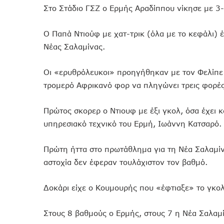
Στο Στάδιο ΓΣΖ ο Ερμής Αραδίππου νίκησε με 3-
Ο Παπά Ντιούφ με χατ-τρικ (όλα με το κεφάλι) 
Νέας Σαλαμίνας.
Οι «ερυθρόλευκοι» προηγήθηκαν με τον Φελίπε 
τρομερό Αφρικανό φορ να πληγώνει τρεις φορές
Πρώτος σκορερ o Nτιουφ με έξι γκολ, όσα έχει 
υπηρεσιακό τεχνικό του Ερμή, Ιωάννη Κατσαρό.
Πρώτη ήττα στο πρωτάθλημα για τη Νέα Σαλαμίν
αστοχία δεν έφεραν τουλάχιστον τον βαθμό.
Δοκάρι είχε ο Κουμουρής που «έφτιαξε» το γκο
Στους 8 βαθμούς ο Ερμής, στους 7 η Νέα Σαλαμί