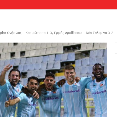
ορία: Ονήσιλος – Καρμιώτισσα 1-3, Ερμής Αραδίππου – Νέα Σαλαμίνα 3-2