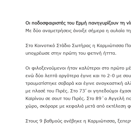
Οι ποδοσφαιριστές του Ερμή πανηγυρίζουν τη νί
Με δύο αναμετρήσεις άνοιξε σήμερα η αυλαία τ
Στο Κοινοτικό Στάδιο Σωτήρας η Καρμιώτισσα Πο
υποχρέωσε στην πρώτη του φετινή ήτττα.
Οι φιλοξενούμενοι ήταν καλύτεροι στο πρώτο μέ
ενώ δύο λεπτά αργότερα έγινε και το 2-0 με σου
τραυματίστηκε σοβαρά και έγινε αναγκαστική αλ
με πλασέ του Πιρές. Στο 73’ οι γηπεδούχοι έχα
Καϊρίνου σε σουτ του Πιρές. Στο 89΄ο Αγγελή π
χώρο, σκόραρε με κεφαλιά μετά από εκτέλεση φ
Στους 9 βαθμούς ανέβηκε η Καρμιώτισσα, ξεπερ