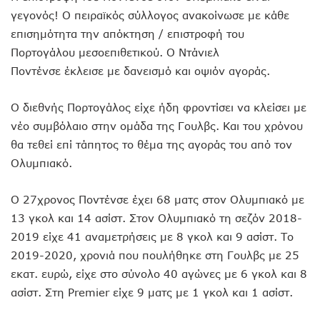
γεγονός! Ο πειραϊκός σύλλογος ανακοίνωσε με κάθε
επισημότητα την απόκτηση / επιστροφή του
Πορτογάλου μεσοεπιθετικού. Ο Ντάνιελ
Ποντένσε έκλεισε με δανεισμό και οψιόν αγοράς.
Ο διεθνής Πορτογάλος είχε ήδη φροντίσει να κλείσει με
νέο συμβόλαιο στην ομάδα της Γουλβς. Και του χρόνου
θα τεθεί επί τάπητος το θέμα της αγοράς του από τον
Ολυμπιακό.
Ο 27χρονος Ποντένσε έχει 68 ματς στον Ολυμπιακό με
13 γκολ και 14 ασίστ. Στον Ολυμπιακό τη σεζόν 2018-
2019 είχε 41 αναμετρήσεις με 8 γκολ και 9 ασίστ. Το
2019-2020, χρονιά που πουλήθηκε στη Γουλβς με 25
εκατ. ευρώ, είχε στο σύνολο 40 αγώνες με 6 γκολ και 8
ασίστ. Στη Premier είχε 9 ματς με 1 γκολ και 1 ασίστ.