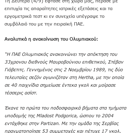
Τη Δευτέρα (4/9) έφτασε στη χώρα μας, πέρασε με
επιτυχία τις απαραίτητες ιατρικές εξετάσεις και τα
εργομετρικά τεστ κι εν συνεχεία υπέγραψε το
συμβόλαιό του με την πειραϊκή ΠΑΕ.
Αναλυτικά η ανακοίνωση του Ολυμπιακού:
“Η ΠΑΕ Ολυμπιακός ανακοινώνει την απόκτηση του
33χρονου διεθνούς Μαυροβούνιου επιθετικού, Στέβαν
Γιόβετιτς. Γεννημένος στις 2 Νοεμβρίου 1989, τις δύο
τελευταίες σεζόν αγωνιζόταν στη Hertha, με την οποία
σε 40 παιχνίδια σημείωσε έντεκα γκολ και μοίρασε
τέσσερις ασίστ.
Έκανε τα πρώτα του ποδοσφαιρικά βήματα στα τμήματα
υποδομής της Mladost Podgorica, ώσπου το 2004
εντάχθηκε στην Partizan. Με την ομάδα της Σερβίας
πραγματοποίησε 53 συμμετοχές και πέτυχε 17 γκολ,