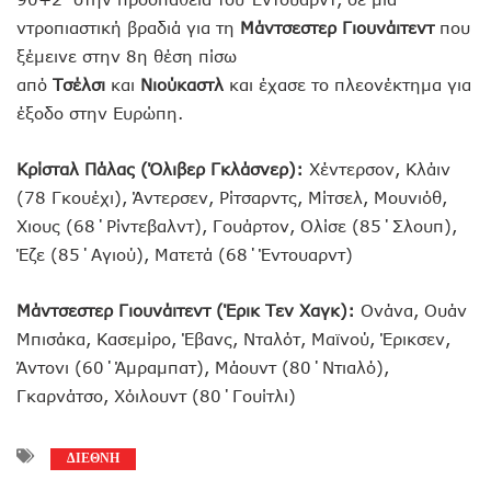
ντροπιαστική βραδιά για τη
Μάντσεστερ Γιουνάιτεντ
που
ξέμεινε στην 8η θέση πίσω
από
Τσέλσι
και
Νιούκαστλ
και έχασε το πλεονέκτημα για
έξοδο στην Ευρώπη.
Κρίσταλ Πάλας (Όλιβερ Γκλάσνερ):
Χέντερσον, Κλάιν
(78 Γκουέχι), Άντερσεν, Ρίτσαρντς, Μίτσελ, Μουνιόθ,
Χιους (68΄Ρίντεβαλντ), Γουάρτον, Ολίσε (85΄Σλουπ),
Έζε (85΄Αγιού), Ματετά (68΄Έντουαρντ)
Μάντσεστερ Γιουνάιτεντ (Έρικ Τεν Χαγκ):
Ονάνα, Ουάν
Μπισάκα, Κασεμίρο, Έβανς, Νταλότ, Μαϊνού, Έρικσεν,
Άντονι (60΄Άμραμπατ), Μάουντ (80΄Ντιαλό),
Γκαρνάτσο, Χόιλουντ (80΄Γουίτλι)
ΔΙΕΘΝΗ