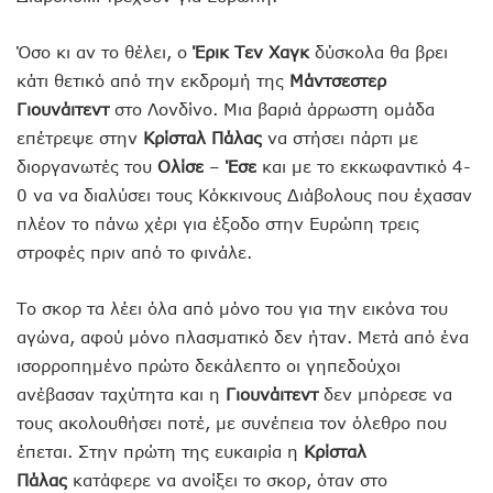
Όσο κι αν το θέλει, ο
Έρικ Τεν
Χαγκ
δύσκολα θα βρει
κάτι θετικό από την εκδρομή της
Μάντσεστερ
Γιουνάιτεντ
στο Λονδίνο. Μια βαριά άρρωστη ομάδα
επέτρεψε στην
Κρίσταλ Πάλας
να στήσει πάρτι με
διοργανωτές του
Ολίσε
–
Έσε
και με το εκκωφαντικό 4-
0 να να διαλύσει τους Κόκκινους Διάβολους που έχασαν
πλέον το πάνω χέρι για έξοδο στην Ευρώπη τρεις
στροφές πριν από το φινάλε.
Το σκορ τα λέει όλα από μόνο του για την εικόνα του
αγώνα, αφού μόνο πλασματικό δεν ήταν. Μετά από ένα
ισορροπημένο πρώτο δεκάλεπτο οι γηπεδούχοι
ανέβασαν ταχύτητα και η
Γιουνάιτεντ
δεν μπόρεσε να
τους ακολουθήσει ποτέ, με συνέπεια τον όλεθρο που
έπεται. Στην πρώτη της ευκαιρία η
Κρίσταλ
Πάλας
κατάφερε να ανοίξει το σκορ, όταν στο