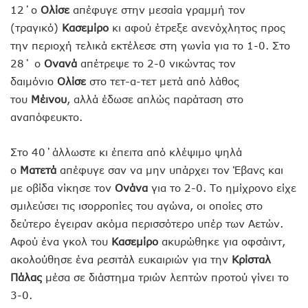
12΄ο
Ολίσε
απέφυγε στην μεσαία γραμμή τον
(τραγικό)
Κασεμίρο
κι αφού έτρεξε ανενόχλητος προς
την περιοχή τελικά εκτέλεσε στη γωνία για το 1-0. Στο
28΄ ο
Ονανά
απέτρεψε το 2-0 νικώντας τον
δαιμόνιο
Ολίσε
στο τετ-α-τετ μετά από λάθος
του
Μέινου
, αλλά έδωσε απλώς παράταση στο
αναπόφευκτο.
Στο 40΄άλλωστε κι έπειτα από κλέψιμο ψηλά
ο
Ματετά
απέφυγε σαν να μην υπάρχει τον Έβανς και
με οβίδα νίκησε τον
Ονάνα
για το 2-0. Το ημίχρονο είχε
σμιλεύσει τις ισορροπίες του αγώνα, οι οποίες στο
δεύτερο έγειραν ακόμα περισσότερο υπέρ των Αετών.
Αφού ένα γκολ του
Κασεμίρο
ακυρώθηκε για οφσάιντ,
ακολούθησε ένα ρεσιτάλ ευκαιριών για την
Κρίσταλ
Πάλας
μέσα σε διάστημα τριών λεπτών προτού γίνει το
3-0.