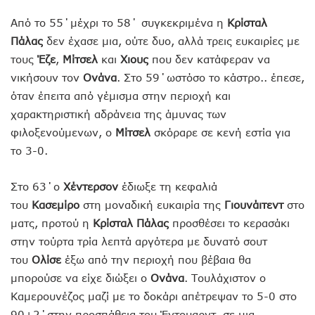
Από το 55΄μέχρι το 58΄ συγκεκριμένα η
Κρίσταλ
Πάλας
δεν έχασε μια, ούτε δυο, αλλά τρεις ευκαιρίες με
τους
Έζε
,
Μίτσελ
και
Χιους
που δεν κατάφεραν να
νικήσουν τον
Ονάνα
. Στο 59΄ωστόσο το κάστρο.. έπεσε,
όταν έπειτα από γέμισμα στην περιοχή και
χαρακτηριστική αδράνεια της άμυνας των
φιλοξενούμενων, ο
Μίτσελ
σκόραρε σε κενή εστία για
το 3-0.
Στο 63΄ο
Χέντερσον
έδιωξε τη κεφαλιά
του
Κασεμίρο
στη μοναδική ευκαιρία της
Γιουνάιτεντ
στο
ματς, προτού η
Κρίσταλ Πάλας
προσθέσει το κερασάκι
στην τούρτα τρία λεπτά αργότερα με δυνατό σουτ
του
Ολίσε
έξω από την περιοχή που βέβαια θα
μπορούσε να είχε διώξει ο
Ονάνα
. Τουλάχιστον ο
Καμερουνέζος μαζί με το δοκάρι απέτρεψαν το 5-0 στο
90+2΄στην προσπάθεια του Έντουαρντ, σε μια