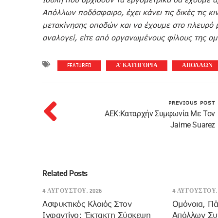
Απόλλων ποδόσφαιρο, έχει κάνει τις δικές τις κι
μετακίνησης οπαδών και να έχουμε στο πλευρό μ
αναλογεί, είτε από οργανωμένους φίλους της ο
FEATURED
Α' ΚΑΤΗΓΟΡΙΑ
ΑΠΟΛΛΩΝ
PREVIOUS POST
AEK:Καταρχήν Συμφωνία Με Τον
Jaime Suarez
Related Posts
4 ΑΥΓΟΎΣΤΟΥ, 2026
4 ΑΥΓΟΎΣΤΟΥ, 
Ασφυκτικός Κλοιός Στον
Ομόνοια, Πά
Ινφαντίνο: Έκτακτη Σύσκεψη
Απόλλων Συν