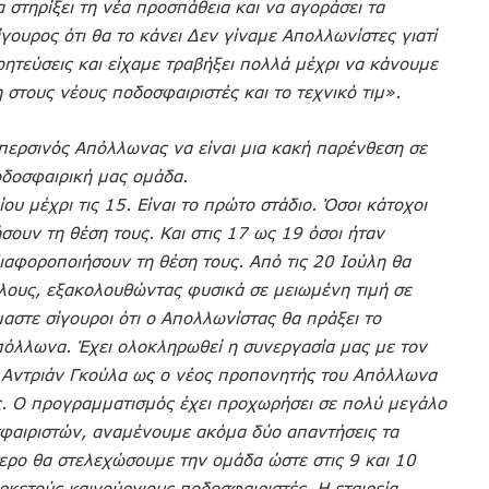
στηρίξει τη νέα προσπάθεια και να αγοράσει τα
σίγουρος ότι θα το κάνει Δεν γίναμε Απολλωνίστες γιατί
τεύσεις και είχαμε τραβήξει πολλά μέχρι να κάνουμε
στους νέους ποδοσφαιριστές και το τεχνικό τιμ».
ερσινός Απόλλωνας να είναι μια κακή παρένθεση σε
οδοσφαιρική μας ομάδα.
ου μέχρι τις 15. Είναι το πρώτο στάδιο. Όσοι κάτοχοι
ουν τη θέση τους. Και στις 17 ως 19 όσοι ήταν
ιαφοροποιήσουν τη θέση τους. Από τις 20 Ιούλη θα
λους, εξακολουθώντας φυσικά σε μειωμένη τιμή σε
αστε σίγουροι ότι ο Απολλωνίστας θα πράξει το
Απόλλωνα. Έχει ολοκληρωθεί η συνεργασία μας με τον
. Αντριάν Γκούλα ως ο νέος προπονητής του Απόλλωνα
τες. Ο προγραμματισμός έχει προχωρήσει σε πολύ μεγάλο
φαιριστών, αναμένουμε ακόμα δύο απαντήσεις τα
ρο θα στελεχώσουμε την ομάδα ώστε στις 9 και 10
ρκετούς καινούργιους ποδοσφαιριστές. Η εταιρεία