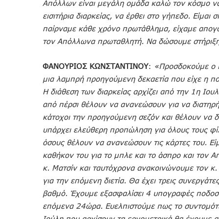
Απόλλων είναι μεγάλη ομάδα καλώ τον κόσμο να 
εισιτήρια διαρκείας, να έρθει στο γήπεδο. Είμαι 
παίρναμε κάθε χρόνο πρωτάθλημα, είχαμε απογοη
τον Απόλλωνα πρωταθλητή. Να δώσουμε στήριξη 
ΦΑΝΟΥΡΙΟΣ ΚΩΝΣΤΑΝΤΙΝΟΥ
:
«Προσδοκούμε ο π
μια λαμπρή προηγούμενη δεκαετία που είχε η π
Η διάθεση των διαρκείας αρχίζει από την 1η Ιουλί
από πέρσι θέλουν να ανανεώσουν για να διατηρήσ
κάτοχοι την προηγούμενη σεζόν και θέλουν να δ
υπάρχει ελεύθερη προπώληση για όλους τους φί
όσους θέλουν να ανανεώσουν τις κάρτες του. Είμ
καθήκον του για το μπλε και το άσπρο και τον 
κ. Ματσίν και ταυτόχρονα ανακοινώνουμε τον κ
για την επόμενη διετία. Θα έχει τρεις συνεργά
βαθμό. Έχουμε εξασφαλίσει 4 υπογραφές ποδοσ
επόμενα 24ώρα. Ευελπιστούμε πως το συντομότε
Ιούλη που αρχίσουν τα εργομετρικά θα έχουμε α