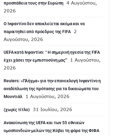
4 Αυγούστου,
προσπάθεια τους στην Ευρώπη
2026
Ο Ινφαντίνο δεν αποκλείεται ακόμα και να
2
παραιτηθεί από πρόεδρος της FIFA
Αυγούστου, 2026
UEFA κατά Ινφαντίνο: “ H σημερινή ηγεσία της FIFA
1 Αυγούστου,
έχει χάσει την εμπιστοσύνη μας”
2026
Reuters: «Πλήγμα» για την επανεκλογή Ινφαντίνο η
αναδίπλωση της πρότασης για τα δικαιώματα του
1 Αυγούστου, 2026
Μουντιάλ
31 Ιουλίου, 2026
(χωρίς τίτλο)
Aνακοίνωση της UEFA και των 55 εθνικών
ομοσπονδιών-μελών της:Κόβει τη φόρα της ΦΙΦΑ