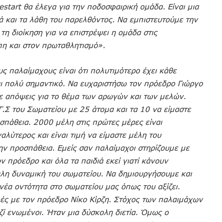
restart θα έλεγα για την ποδοσφαιρική ομάδα. Είναι μια
λά και τα λάθη του παρελθόντος. Να εμπιστευτούμε την
τη διοίκηση για να επιστρέψει η ομάδα στις
πη και στον πρωταθλητισμό».
υς παλαίμαχους είναι ότι πολυτιμότερο έχει κάθε
ι πολύ σημαντικό. Να ευχαριστήσω τον πρόεδρο Γιώργο
ε απόψεις για το θέμα των αρωγών και των μελών.
Γ.Σ του Σωματείου με 25 άτομα και τα 10 να είμαστε
σπάθεια. 2000 μέλη στις πρώτες μέρες είναι
αλύτερος και είναι τιμή να είμαστε μέλη του
ην προσπάθεια. Εμείς σαν παλαίμαχοι στηρίζουμε με
ν πρόεδρο και όλα τα παιδιά εκεί γιατί κάνουν
γάλη δυναμική του σωματείου. Να δημιουργήσουμε και
νέα οντότητα στο σωματείου μας όπως του αξίζει.
ές με τον πρόεδρο Νίκο Κίρζη. Στόχος των παλαιμάχων
αζί ενωμένοι. Ήταν μια δύσκολη διετία. Όμως ο