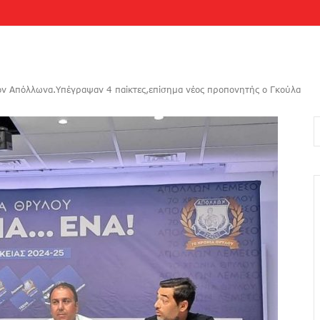
 στον Απόλλωνα.Υπέγραψαν 4 παίκτες,επίσημα νέος προπονητής ο Γκούλα