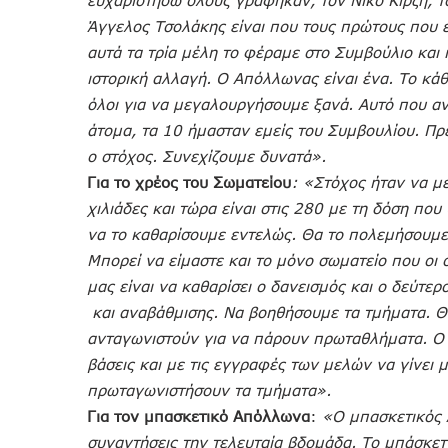
ευχαριστήσω όλους γράφηκαν, τον Νίκο Κίρζη, 
Άγγελος Τσολάκης είναι που τους πρώτους που ε
αυτά τα τρία μέλη το φέραμε στο Συμβούλιο και
ιστορική αλλαγή. Ο Απόλλωνας είναι ένα. Το κάθ
όλοι για να μεγαλουργήσουμε ξανά. Αυτό που αντ
άτομα, τα 10 ήμασταν εμείς του Συμβουλίου. Πρέ
ο στόχος. Συνεχίζουμε δυνατά».
Για το χρέος του Σωματείου
: «Στόχος ήταν να μ
χιλιάδες και τώρα είναι στις 280 με τη δόση που
να το καθαρίσουμε εντελώς. Θα το πολεμήσουμε 
Μπορεί να είμαστε και το μόνο σωματείο που οι 
μας είναι να καθαρίσει ο δανεισμός και ο δεύτερ
και αναβάθμισης. Να βοηθήσουμε τα τμήματα. Θ
ανταγωνιστούν για να πάρουν πρωταθλήματα. Ο λό
βάσεις και με τις εγγραφές των μελών να γίνει
πρωταγωνιστήσουν τα τμήματα».
Για τον μπασκετικό Απόλλωνα
:
«Ο μπασκετικός 
συναντήσεις την τελευταία βδομάδα. Το μπάσκετ 