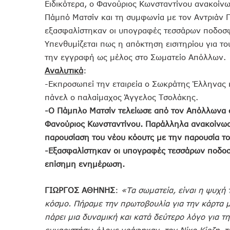
Ειδικότερα, ο Φανούριος Κωνσταντίνου ανακοίνω
Πάμπό Ματσίν και τη συμφωνία με τον Αντριάν 
εξασφαλίστηκαν οι υπογραφές τεσσάρων ποδοσφ
Υπενθυμίζεται πως η απόκτηση εισιτηρίου για τ
την εγγραφή ως μέλος στο Σωματείο Απόλλων.
Αναλυτικά
:
-Εκπροσωπεί την εταιρεία ο Σωκράτης Έλληνας 
πάνελ ο παλαίμαχος Άγγελος Τσολάκης.
-Ο Πάμπλο Ματσίν τελείωσε από τον Απόλλωνα
Φανούριος Κωνσταντίνου. Παράλληλα ανακοίνωσ
παρουσίαση του νέου κόουτς με την παρουσία το
-Εξασφαλίστηκαν οι υπογραφές τεσσάρων ποδοσφ
επίσημη ενημέρωση.
ΓΙΩΡΓΟΣ ΑΘΗΝΗΣ
:
«Τα σωματεία, είναι η ψυχή 
κόσμο. Πήραμε την πρωτοβουλία για την κάρτα 
πάρει μια δυναμική και κατά δεύτερο λόγο για τ