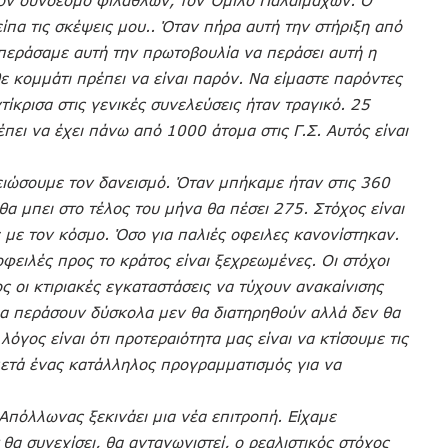
τον σύνδεσμο φιλάθλων, τον Όμιλο Παλαιμάχων. Ο
ίπα τις σκέψεις μου.. Όταν πήρα αυτή την στήριξη από
 περάσαμε αυτή την πρωτοβουλία να περάσει αυτή η
ε κομμάτι πρέπει να είναι παρόν. Να είμαστε παρόντες
ίκρισα στις γενικές συνελεύσεις ήταν τραγικό. 25
πει να έχει πάνω από 1000 άτομα στις Γ.Σ. Αυτός είναι
ειώσουμε τον δανεισμό. Όταν μπήκαμε ήταν στις 360
 θα μπει στο τέλος του μήνα θα πέσει 275. Στόχος είναι
με τον κόσμο. Όσο για παλιές οφειλες κανονίστηκαν.
οφειλές προς το κράτος είναι ξεχρεωμένες. Οι στόχοι
ος οι κτιριακές εγκαταστάσεις να τύχουν ανακαίνισης
α περάσουν δύσκολα μεν θα διατηρηθούν αλλά δεν θα
γος είναι ότι προτεραιότητα μας είναι να κτίσουμε τις
 μετά ένας κατάλληλος προγραμματισμός για να
Απόλλωνας ξεκινάει μια νέα επιτροπή. Είχαμε
θα συνεχίσει, θα ανταγωνιστεί, ο ρεαλιστικός στόχος