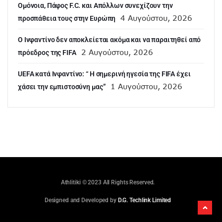
Ομόνοια, Πάφος F.C. και Απόλλων συνεχίζουν την
4 Αυγούστου, 2026
προσπάθεια τους στην Ευρώπη
Ο Ινφαντίνο δεν αποκλείεται ακόμα και να παραιτηθεί από
2 Αυγούστου, 2026
πρόεδρος της FIFA
UEFA κατά Ινφαντίνο: “ H σημερινή ηγεσία της FIFA έχει
1 Αυγούστου, 2026
χάσει την εμπιστοσύνη μας”
Athlitiki © 2023 All Rights Reserved.
Designed and Developed by
D.G. Techlink Limited