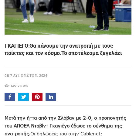
ΓΚΑΓΙΕΓΟ:Θα κάνουμε την ανατροπή με τους
παίκτες και τον κόσμο.Το αποτέλεσμα ξεγελάει
ON 7 ΑΥΓΟΎΣΤΟΥ, 2024
627 VIEWS
Μετά την ήττα από την Σλόβαν με 2-0, ο προπονητής
του ΑΠΟΕΛ Νταβίντ Γκαγιέγο έδωσε το σύνθημα της
ανατροπής.
Οι δηλώσεις του στην Cablenet: