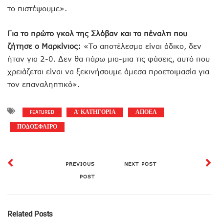
το πιστέψουμε».
Για το πρώτο γκολ της Σλόβαν και το πέναλτι που
ζήτησε ο Μαρκίνιος:
«Το αποτέλεσμα είναι άδικο, δεν
ήταν για 2-0. Δεν θα πάρω μια-μια τις φάσεις, αυτό που
χρειάζεται είναι να ξεκινήσουμε άμεσα προετοιμασία για
τον επαναληπτικό».
FEATURED
Α' ΚΑΤΗΓΟΡΙΑ
ΑΠΟΕΛ
ΠΟΔΟΣΦΑΙΡΟ
PREVIOUS
NEXT POST
POST
Related Posts