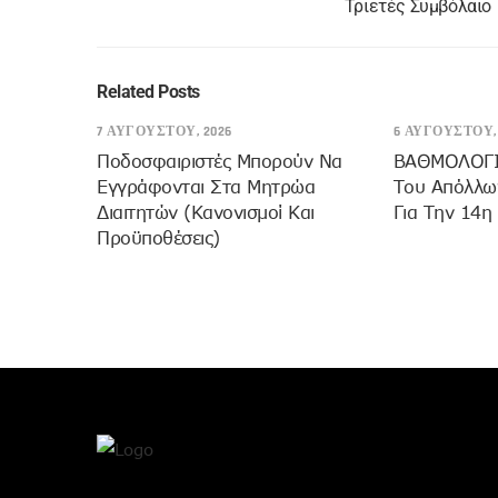
Τριετές Συμβόλαιο
Related Posts
7 ΑΥΓΟΎΣΤΟΥ, 2026
6 ΑΥΓΟΎΣΤΟΥ, 
Ποδοσφαιριστές Μπορούν Να
ΒΑΘΜΟΛΟΓΙΑ
Εγγράφονται Στα Μητρώα
Του Απόλλων
Διαιτητών (κανονισμοί Και
Για Την 14η
Προϋποθέσεις)