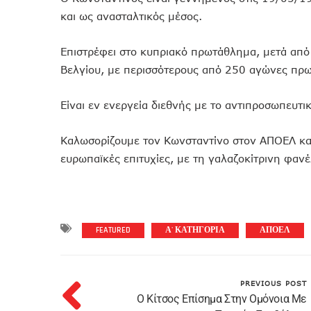
και ως ανασταλτικός μέσος.
Επιστρέφει στο κυπριακό πρωτάθλημα, μετά από
Βελγίου, με περισσότερους από 250 αγώνες πρ
Είναι εν ενεργεία διεθνής με το αντιπροσωπευτ
Καλωσορίζουμε τον Κωνσταντίνο στον ΑΠΟΕΛ και
ευρωπαϊκές επιτυχίες, με τη γαλαζοκίτρινη φανέ
FEATURED
Α' ΚΑΤΗΓΟΡΙΑ
ΑΠΟΕΛ
PREVIOUS POST
O Kίτσος Επίσημα Στην Ομόνοια Με