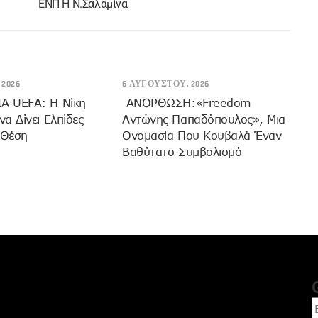
ΕΝΠ Η Ν.Σαλαμίνα
2026
6 ΑΥΓΟΎΣΤΟΥ, 2026
 UEFA: Η Νίκη
ANOΡΘΩΣΗ:«Freedom
α Δίνει Ελπίδες
Αντώνης Παπαδόπουλος», Μια
 Θέση
Ονομασία Που Κουβαλά Έναν
Βαθύτατο Συμβολισμό