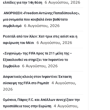
6 Αυγούστου, 2026
ελπίδες για την 14η θέση
ANOΡΘΩΣΗ:«Freedom Αντώνης Παπαδόπουλος»,
μια ονομασία που κουβαλά έναν βαθύτατο
6 Αυγούστου, 2026
συμβολισμό
Ρεσιτάλ από τον Άλεν: Χατ-τρικ στις ασίστ και η
6 Αυγούστου, 2026
αφιέρωση του Μέσι
«Συγγνώμη» της FIFA προς τα 211 μέλη της –
Εξακολουθεί να στηρίζει τον Ινφαντίνο το
6 Αυγούστου, 2026
Συμβούλιο
Ασφυκτικός κλοιός στον Ινφαντίνο: Έκτακτη
4 Αυγούστου,
σύσκεψη της FIFA στο Ραμπάτ
2026
Ομόνοια, Πάφος F.C. και Απόλλων συνεχίζουν την
4 Αυγούστου,
προσπάθεια τους στην Ευρώπη