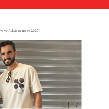
τίνο Λαΐφη μέχρι το 2027!