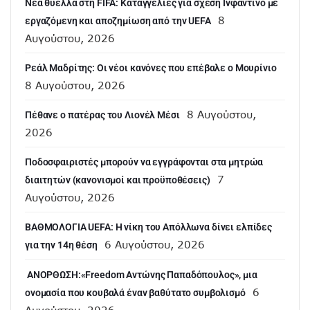
Νέα θύελλα στη FIFA: Καταγγελίες για σχέση Ινφαντίνο με
8
εργαζόμενη και αποζημίωση από την UEFA
Αυγούστου, 2026
Ρεάλ Μαδρίτης: Οι νέοι κανόνες που επέβαλε ο Μουρίνιο
8 Αυγούστου, 2026
8 Αυγούστου,
Πέθανε ο πατέρας του Λιονέλ Μέσι
2026
Ποδοσφαιριστές μπορούν να εγγράφονται στα μητρώα
7
διαιτητών (κανονισμοί και προϋποθέσεις)
Αυγούστου, 2026
ΒΑΘΜΟΛΟΓΙΑ UEFA: Η νίκη του Απόλλωνα δίνει ελπίδες
6 Αυγούστου, 2026
για την 14η θέση
ANOΡΘΩΣΗ:«Freedom Αντώνης Παπαδόπουλος», μια
6
ονομασία που κουβαλά έναν βαθύτατο συμβολισμό