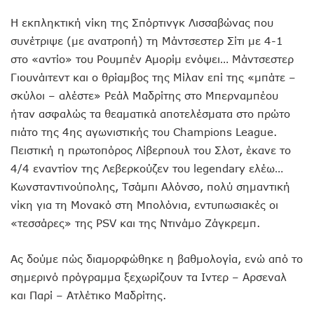
Η εκπληκτική νίκη της Σπόρτινγκ Λισσαβώνας που
συνέτριψε (με ανατροπή) τη Μάντσεστερ Σίτι με 4-1
στο «αντίο» του Ρουμπέν Αμορίμ ενόψει… Μάντσεστερ
Γιουνάιτεντ και ο θρίαμβος της Μίλαν επί της «μπάτε –
σκύλοι – αλέστε» Ρεάλ Μαδρίτης στο Μπερναμπέου
ήταν ασφαλώς τα θεαματικά αποτελέσματα στο πρώτο
πιάτο της 4ης αγωνιστικής τoυ Champions League.
Πειστική η πρωτοπόρος Λίβερπουλ του Σλοτ, έκανε το
4/4 εναντίον της Λεβερκούζεν του legendary ελέω…
Κωνσταντινούπολης, Τσάμπι Αλόνσο, πολύ σημαντική
νίκη για τη Μονακό στη Μπολόνια, εντυπωσιακές οι
«τεσσάρες» της PSV και της Ντινάμο Ζάγκρεμπ.
Ας δούμε πώς διαμορφώθηκε η βαθμολογία, ενώ από το
σημερινό πρόγραμμα ξεχωρίζουν τα Ιντερ – Αρσεναλ
και Παρί – Ατλέτικο Μαδρίτης.