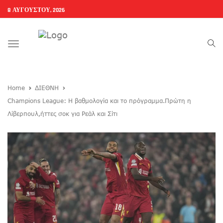
8 ΑΥΓΟΎΣΤΟΥ, 2026
Toggle
navigation
Home
ΔΙΕΘΝΗ
Champions League: Η βαθμολογία και το πρόγραμμα.Πρώτη η
Λίβερπουλ,ήττες σοκ για Ρεάλ και Σίτι