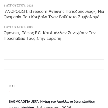
6 ΑΥΓΟΎΣΤΟΥ, 2026
ANOΡΘΩΣΗ:«Freedom Αντώνης Παπαδόπουλος», Μια
Ονομασία Που Κουβαλά Έναν Βαθύτατο Συμβολισμό
4 ΑΥΓΟΎΣΤΟΥ, 2026
Ομόνοια, Πάφος F.C. Και Απόλλων Συνεχίζουν Την
Προσπάθεια Τους Στην Ευρώπη
ΡΟΗ
ΒΑΘΜΟΛΟΓΙΑ UEFA: Η νίκη του Απόλλωνα δίνει ελπίδες
6 Αυγούστου, 2026
για την 14η θέση