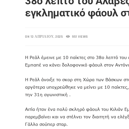
38ο λεπτό του Αλαβές
εγκληματικό φάουλ σ
ON 13 ΑΠΡΙΛΊΟΥ, 2025
951 VIEWS
Η Ρεάλ έμεινε με 10 παίκτες στο 38ο λεπτό του 
Εμπαπέ να κάνει δολοφονικό φάουλ στον Αντόνιο
Η Ρεάλ άνοιξε το σκορ στη Χώρα των Βάσκων στ
αργότερα υποχρεώθηκε να μείνει με 10 παίκτες,
την 31η αγωνιστική .
Αιτία ήταν ένα πολύ σκληρό φάουλ του Κιλιάν 
παρεμβαίνει και να στέλνει τον διαιτητή να ελέγ
Γάλλο σούπερ σταρ.