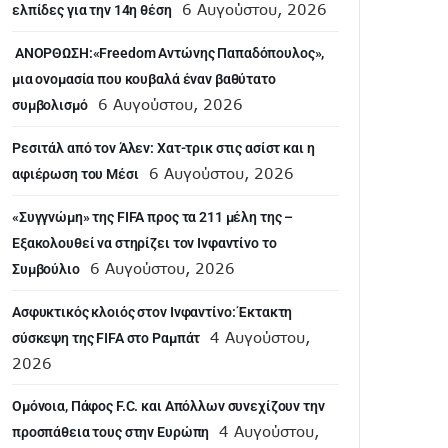
6 Αυγούστου, 2026
ελπίδες για την 14η θέση
ANOΡΘΩΣΗ:«Freedom Αντώνης Παπαδόπουλος»,
μια ονομασία που κουβαλά έναν βαθύτατο
6 Αυγούστου, 2026
συμβολισμό
Ρεσιτάλ από τον Άλεν: Χατ-τρικ στις ασίστ και η
6 Αυγούστου, 2026
αφιέρωση του Μέσι
«Συγγνώμη» της FIFA προς τα 211 μέλη της –
Εξακολουθεί να στηρίζει τον Ινφαντίνο το
6 Αυγούστου, 2026
Συμβούλιο
Ασφυκτικός κλοιός στον Ινφαντίνο: Έκτακτη
4 Αυγούστου,
σύσκεψη της FIFA στο Ραμπάτ
2026
Ομόνοια, Πάφος F.C. και Απόλλων συνεχίζουν την
4 Αυγούστου,
προσπάθεια τους στην Ευρώπη