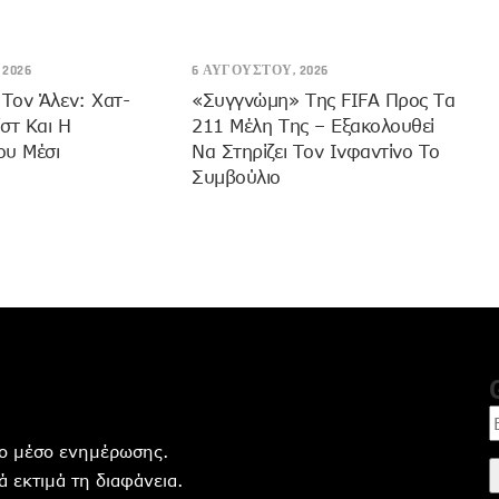
2026
6 ΑΥΓΟΎΣΤΟΥ, 2026
 Τον Άλεν: Χατ-
«Συγγνώμη» Της FIFA Προς Τα
ίστ Και Η
211 Μέλη Της – Εξακολουθεί
ου Μέσι
Να Στηρίζει Τον Ινφαντίνο Το
Συμβούλιο
ητο μέσο ενημέρωσης.
 εκτιμά τη διαφάνεια.