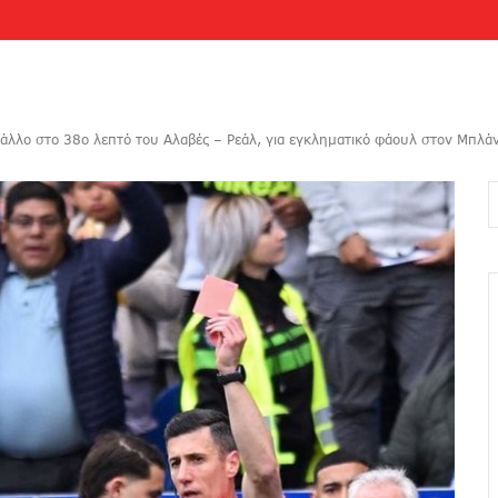
Γάλλο στο 38ο λεπτό του Αλαβές – Ρεάλ, για εγκληματικό φάουλ στον Μπλά