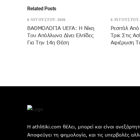
Related Posts
6 ΑΥΓΟΎΣΤΟΥ, 2026
6 ΑΥΓΟΎΣΤΟΥ, 
ΒΑΘΜΟΛΟΓΙΑ UEFA: Η Νίκη
Ρεσιτάλ Από
Του Απόλλωνα Δίνει Ελπίδες
Τρικ Στις Ασ
Για Την 14η Θέση
Αφιέρωση Τ
Η athlitiki.com θέλει, μπορεί και είναι ανεξάρτ
Αποφεύγει τη φημολογία, και τις υπερβολές αλλά