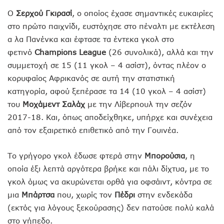
Ο
Σερχού Γκιρασί
, ο οποίος έχασε σημαντικές ευκαιρίες
στο πρώτο παιχνίδι, ευστόχησε στο πέναλτι με εκτέλεση
α λα Πανένκα και έφτασε τα έντεκα γκολ στο
φετινό
Champions League
(26 συνολικά), αλλά και την
συμμετοχή σε 15 (11 γκολ – 4 ασίστ), όντας πλέον ο
κορυφαίος Αφρικανός σε αυτή την στατιστική
κατηγορία, αφού ξεπέρασε τα 14 (10 γκολ – 4 ασίστ)
του
Μοχάμεντ Σαλάχ
με την Λίβερπουλ την σεζόν
2017-18. Και, όπως αποδείχθηκε, υπήρχε και συνέχεια
από τον εξαιρετικό επιθετικό από την Γουινέα.
Το γρήγορο γκολ έδωσε φτερά στην
Μπορούσια
, η
οποία έξι λεπτά αργότερα βρήκε και πάλι δίχτυα, με το
γκολ όμως να ακυρώνεται ορθά για οφσάιντ, κόντρα σε
μια
Μπάρτσα
που, χωρίς τον
Πέδρι
στην ενδεκάδα
(εκτός για λόγους ξεκούρασης) δεν πατούσε πολύ καλά
στο γήπεδο.