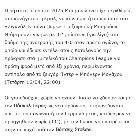
Η αήττητη μέσα στο 2025 Μπαρτσελόνα είχε περιθώριο,
στο κυνήγι του τρεμπλ, να κάνει μια ήττα και αυτή στο
«Ζιγκνάλ Ιντούνα Παρκ». Η εξαιρετική Μπορούσια
Ντόρτμουντ νίκησε με 3-1, πίστεψε (για λίγο) στο
θαύμα της ανατροπής του 4-0 στον πρώτο αγώνα, το
οποίο και έδωσε εντέλει στους Καταλανούς την
πρόκριση στα ημιτελικά του Champions League για
πρώτη φορά μετά από έξι χρόνια, περιμένοντας
αντίπαλο από το ζευγάρι Ίντερ – Μπάγερν Μονάχου
(Τετάρτη 16/04, 22:00)
Οι γηπεδούχοι, χωρίς να έχουν τίποτα να χάσουν και με
τον
Πάσκαλ Γκρος
ως νέο πρόσωπο, μπήκαν δυνατά
και, με πρωταγωνιστή τον Γερμανό μέσο, κατάφεραν να
προηγηθούν νωρίς (11’), με τον Γκρος να ανατρέπεται
στην περιοχή από τον
Βόιτσεχ Στσέσνι
.