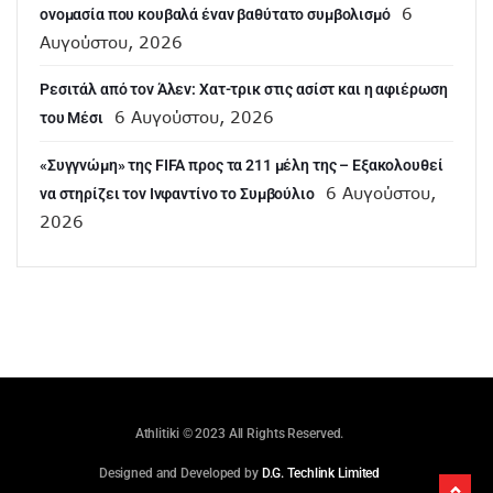
6
ονομασία που κουβαλά έναν βαθύτατο συμβολισμό
Αυγούστου, 2026
Ρεσιτάλ από τον Άλεν: Χατ-τρικ στις ασίστ και η αφιέρωση
6 Αυγούστου, 2026
του Μέσι
«Συγγνώμη» της FIFA προς τα 211 μέλη της – Εξακολουθεί
6 Αυγούστου,
να στηρίζει τον Ινφαντίνο το Συμβούλιο
2026
Athlitiki © 2023 All Rights Reserved.
Designed and Developed by
D.G. Techlink Limited