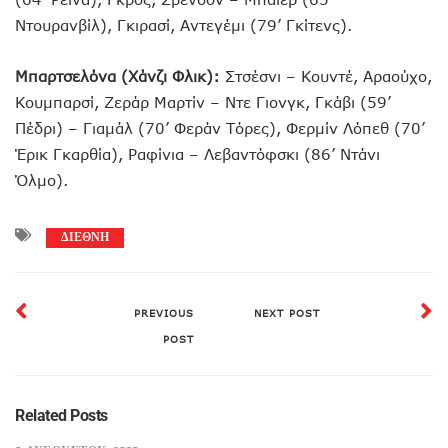
Ντουρανβίλ), Γκιρασί, Αντεγέμι (79’ Γκίτενς).
Μπαρτσελόνα (Χάνζι Φλικ):
Στσέσνι – Κουντέ, Αραούχο,
Κουμπαρσί, Ζεράρ Μαρτίν – Ντε Γιονγκ, Γκάβι (59’
Πέδρι) – Γιαμάλ (70’ Φεράν Τόρες), Φερμίν Λόπεθ (70’
Έρικ Γκαρθία), Ραφίνια – Λεβαντόφσκι (86’ Ντάνι
Όλμο).
ΔΙΕΘΝΗ
PREVIOUS
NEXT POST
POST
Related Posts