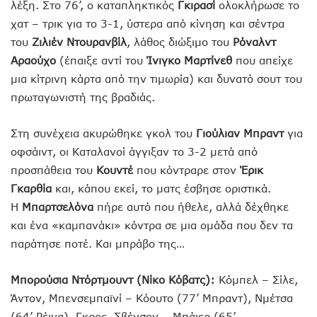
λέξη. Στο 76’, ο καταπληκτικός
Γκιρασί
ολοκλήρωσε το
χατ – τρικ για το 3-1, ύστερα από κίνηση και σέντρα
του
Ζιλιέν Ντουρανβίλ
, λάθος διώξιμο του
Ρόναλντ
Αραούχο
(έπαιξε αντί του
Ίνιγκο Μαρτίνεθ
που απείχε
μια κίτρινη κάρτα από την τιμωρία) και δυνατό σουτ του
πρωταγωνιστή της βραδιάς.
Στη συνέχεια ακυρώθηκε γκολ του
Γιούλιαν Μπραντ
για
οφσάιντ, οι Καταλανοί άγγιξαν το 3-2 μετά από
προσπάθεια του
Κουντέ
που κόντραρε στον
Έρικ
Γκαρθία
και, κάπου εκεί, το ματς έσβησε οριστικά.
Η
Μπαρτσελόνα
πήρε αυτό που ήθελε, αλλά δέχθηκε
και ένα «καμπανάκι» κόντρα σε μια ομάδα που δεν τα
παράτησε ποτέ. Και μπράβο της…
Μπορούσια Ντόρτμουντ (Νίκο Κόβατς):
Κόμπελ – Σίλε,
Άντον, Μπενσεμπαϊνί – Κόουτο (77’ Μπραντ), Νμέτσα
(64’ Ρέινα), Γκρος, Σβένσον – Μπάιερ (65’