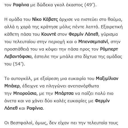
τον
Ραφίνια
με δώδεκα γκολ έκαστος (49’).
Η ομάδα του
Νίκο Κόβατς
άρχισε να πιστεύει στο θαύμα,
αλλά η χαρά της κράτησε μόλις πέντε λεπτά. Εξαιρετική
κάθετη πάσα του
Κουντέ
στον
Φερμίν Λόπεθ
, γύρισμα
του τελευταίου στην περιοχή και ο
Μπενσεμπαϊνί
, στην
προσπάθειά του να κόψει την πάσα προς τον
Ρόμπερτ
Λεβαντόφσκι
, έστειλε την μπάλα στα δίχτυα της ομάδας
του (54’).
Το αυτογκόλ, με εξαίρεση μια ευκαιρία του
Μαξιμίλιαν
Μπάιερ
, έδειχνε να πληγώνει ανεπανόρθωτα
την
Μπορούσια
, με την
Μπάρτσα
να παίζει πολύ πιο
άνετα και να χάνει δύο καλές ευκαιρίες με
Φερμίν
Λόπεθ
και
Ραφίνια
.
Οι Βεστφαλοί, όμως, δεν είχαν πει την τελευταία τους