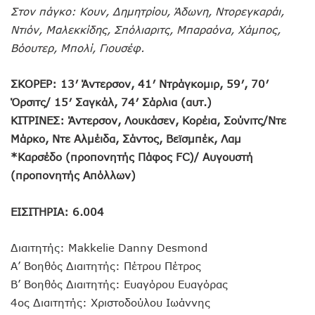
Στον πάγκο: Κουν, Δημητρίου, Άδωνη, Ντορεγκαράι,
Ντιόν, Μαλεκκίδης, Σπόλιαριτς, Μπαραόνα, Χάμπος,
Βόουτερ, Μπολί, Γιουσέφ.
ΣΚΟΡΕΡ: 13′ Άντερσον, 41′ Ντράγκομιρ, 59′, 70′
Όρσιτς/ 15′ Σαγκάλ, 74′ Σάρλια (αυτ.)
ΚΙΤΡΙΝΕΣ: Άντερσον, Λουκάσεν, Κορέια, Σούνιτς/Ντε
Μάρκο, Ντε Αλμέιδα, Σάντος, Βεϊσμπέκ, Λαμ
*Καρσέδο (προπονητής Πάφος FC)/ Αυγουστή
(προπονητής Απόλλων)
ΕΙΣΙΤΗΡΙΑ: 6.004
Διαιτητής: Makkelie Danny Desmond
Α’ Βοηθός Διαιτητής: Πέτρου Πέτρος
Β’ Βοηθός Διαιτητής: Ευαγόρου Ευαγόρας
4ος Διαιτητής: Χριστοδούλου Ιωάννης