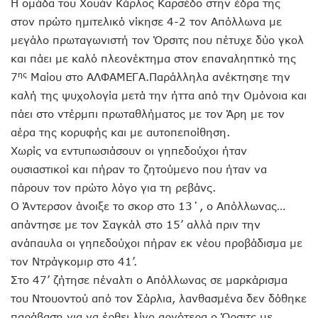
Η ομάδα του Χουάν Κάρλος Καρσέδο στην έδρα της
στον πρώτο ημιτελικό νίκησε 4-2 τον Απόλλωνα με
μεγάλο πρωταγωνιστή τον Όρσιτς που πέτυχε δύο γκολ
και πάει με καλό πλεονέκτημα στον επαναληπτικό της
ης
7
Μαίου στο ΑΛΦΑΜΕΓΑ.Παράλληλα ανέκτησηε την
καλή της ψυχολογία μετά την ήττα από την Ομόνοια και
πάει στο ντέρμπι πρωταθλήματος με τον Άρη με τον
αέρα της κορυφής και με αυτοπεποίθηση.
Χωρίς να εντυπωσιάσουν οι γηπεδούχοι ήταν
ουσιαστικοί και πήραν το ζητούμενο που ήταν να
πάρουν τον πρώτο λόγο για τη ρεβάνς.
Ο Άντερσον άνοιξε το σκορ στο 13΄, ο Απόλλωνας…
απάντησε με τον Σαγκάλ στο 15’ αλλά πριν την
ανάπαυλα οι γηπεδούχοι πήραν εκ νέου προβάδισμα με
τον Ντράγκομιρ στο 41’.
Στο 47’ ζήτησε πέναλτι ο Απόλλωνας σε μαρκάρισμα
του Ντουοντού από τον Σάρλια, λανθασμένα δεν δόθηκε
παράβαση για να έρθει λίγο αργότερα ο Όρσιτς με