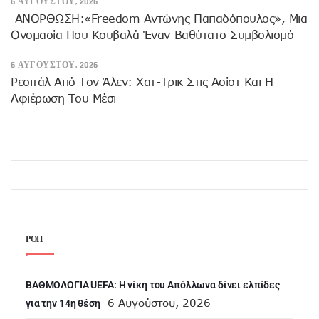
6 ΑΥΓΟΎΣΤΟΥ, 2026
ANOΡΘΩΣΗ:«Freedom Αντώνης Παπαδόπουλος», Μια
Ονομασία Που Κουβαλά Έναν Βαθύτατο Συμβολισμό
6 ΑΥΓΟΎΣΤΟΥ, 2026
Ρεσιτάλ Από Τον Άλεν: Χατ-Τρικ Στις Ασίστ Και Η
Αφιέρωση Του Μέσι
ΡΟΗ
ΒΑΘΜΟΛΟΓΙΑ UEFA: Η νίκη του Απόλλωνα δίνει ελπίδες
6 Αυγούστου, 2026
για την 14η θέση