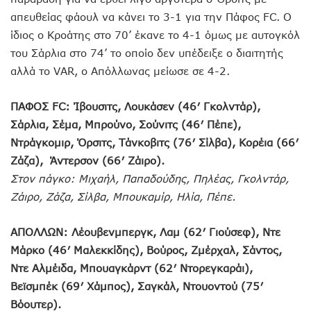
απευθείας φάουλ να κάνει το 3-1 για την Πάφος FC. Ο
ίδιος ο Κροάτης στο 70’ έκανε το 4-1 όμως με αυτογκόλ
του Σάρλια στο 74’ το οποίο δεν υπέδειξε ο διαιτητής
αλλά το VAR, ο Απόλλωνας μείωσε σε 4-2.
ΠΑΦΟΣ FC: Ίβουσιτς, Λουκάσεν (46′ Γκολντάρ),
Σάρλια, Σέμα, Μπρούνο, Σούνιτς (46′ Πέπε),
Ντράγκομιρ, Όρσιτς, Τάνκοβιτς (76′ Σίλβα), Κορέια (66′
Ζάζα), Άντερσον (66′ Ζάιρο).
Στον πάγκο: Μιχαήλ, Παπαδούδης, Πηλέας, Γκολντάρ,
Ζάιρο, Ζάζα, Σίλβα, Μπουκαμίρ, Ηλία, Πέπε.
ΑΠΟΛΛΩΝ: Λέουβενμπεργκ, Λαμ (62′ Γιούσεφ), Ντε
Μάρκο (46′ Μαλεκκίδης), Βούρος, Ζμέρχαλ, Σάντος,
Ντε Αλμέιδα, Μπουαγκάρντ (62′ Ντορεγκαράι),
Βεϊσμπέκ (69′ Χάμπος), Σαγκάλ, Ντουοντού (75′
Βόουτερ).