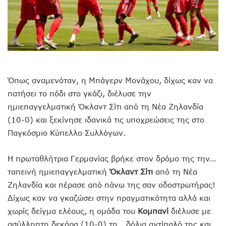
Όπως αναμενόταν, η Μπάγερν Μονάχου, δίχως καν να
πατήσει το πόδι στο γκάζι, διέλυσε την
ημιεπαγγελματική Όκλαντ Σίτι από τη Νέα Ζηλανδία
(10-0) και ξεκίνησε ιδανικά τις υποχρεώσεις της στο
Παγκόσμιο Κύπελλο Συλλόγων.
Η πρωταθλήτρια Γερμανίας βρήκε στον δρόμο της την…
ταπεινή ημιεπαγγελματική
Όκλαντ Σίτι
από τη Νέα
Ζηλανδία και πέρασε από πάνω της σαν οδοστρωτήρας!
Δίχως καν να γκαζώσει στην πραγματικότητα αλλά και
χωρίς δείγμα ελέους, η ομάδα του
Κομπανί
διέλυσε με
ασύλληπτη δεκάρα (10-0) τη… δόλια αντίπαλό της και