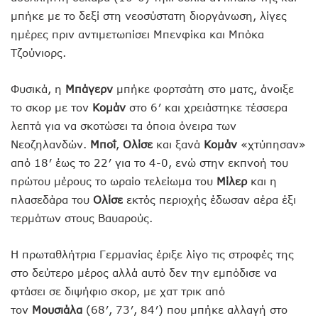
μπήκε με το δεξί στη νεοσύστατη διοργάνωση, λίγες
ημέρες πριν αντιμετωπίσει Μπενφίκα και Μπόκα
Τζούνιορς.
Φυσικά, η
Μπάγερν
μπήκε φορτσάτη στο ματς, άνοιξε
το σκορ με τον
Κομάν
στο 6′ και χρειάστηκε τέσσερα
λεπτά για να σκοτώσει τα όποια όνειρα των
Νεοζηλανδών.
Μποΐ
,
Ολίσε
και ξανά
Κομάν
«χτύπησαν»
από 18′ έως το 22′ για το 4-0, ενώ στην εκπνοή του
πρώτου μέρους το ωραίο τελείωμα του
Μίλερ
και η
πλασεδάρα του
Ολίσε
εκτός περιοχής έδωσαν αέρα έξι
τερμάτων στους Βαυαρούς.
Η πρωταθλήτρια Γερμανίας έριξε λίγο τις στροφές της
στο δεύτερο μέρος αλλά αυτό δεν την εμπόδισε να
φτάσει σε διψήφιο σκορ, με χατ τρικ από
τον
Μουσιάλα
(68′, 73′, 84′) που μπήκε αλλαγή στο