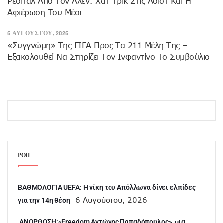
Ρεσιτάλ Από Τον Άλεν: Χατ-Τρικ Στις Ασίστ Και Η
Αφιέρωση Του Μέσι
6 ΑΥΓΟΎΣΤΟΥ, 2026
«Συγγνώμη» Της FIFA Προς Τα 211 Μέλη Της –
Εξακολουθεί Να Στηρίζει Τον Ινφαντίνο Το Συμβούλιο
ΡΟΗ
ΒΑΘΜΟΛΟΓΙΑ UEFA: Η νίκη του Απόλλωνα δίνει ελπίδες
6 Αυγούστου, 2026
για την 14η θέση
ANOΡΘΩΣΗ:«Freedom Αντώνης Παπαδόπουλος», μια