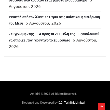
6
ονομασία που κουβαλά έναν βαθύτατο συμβολισμό
Αυγούστου, 2026
Ρεσιτάλ από τον Άλεν: Χατ-τρικ στις ασίστ και η αφιέρωση
6 Αυγούστου, 2026
του Μέσι
«Συγγνώμη» της FIFA προς τα 211 μέλη της – Εξακολουθεί
6 Αυγούστου,
να στηρίζει τον Ινφαντίνο το Συμβούλιο
2026
Athlitiki © 2023 All Rights Reserved.
Designed and Developed by
D.G. Techlink Limited