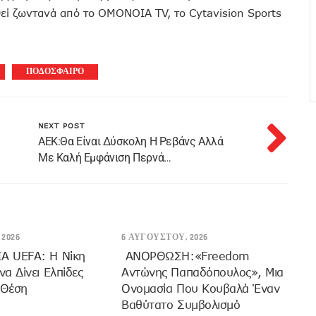
θεί ζωντανά από το OMONOIA TV, το Cytavision Sports
ΠΟΔΟΣΦΑΙΡΟ
NEXT POST
ΑΕΚ:Θα Είναι Δύσκολη Η Ρεβάνς Αλλά
Με Καλή Εμφάνιση Περνά…
2026
6 ΑΥΓΟΎΣΤΟΥ, 2026
 UEFA: Η Νίκη
ANOΡΘΩΣΗ:«Freedom
α Δίνει Ελπίδες
Αντώνης Παπαδόπουλος», Μια
 Θέση
Ονομασία Που Κουβαλά Έναν
Βαθύτατο Συμβολισμό