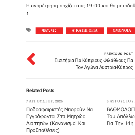
Η αναμέτρηση αρχίζει στις 19:00 και θα μεταδο
1
FEATURED
Α' ΚΑΤΗΓΟΡΙΑ
ΟΜΟΝΟΙΑ
PREVIOUS POST
Eισιτήρια Για Κύπριους Φιλάθλους Για
Τον Αγώνα Αυστρία-Κύπρος
Related Posts
7 ΑΥΓΟΎΣΤΟΥ, 2026
6 ΑΥΓΟΎΣΤΟΥ, 
Ποδοσφαιριστές Μπορούν Να
ΒΑΘΜΟΛΟΓΙΑ
Εγγράφονται Στα Μητρώα
Του Απόλλων
Διαιτητών (κανονισμοί Και
Για Την 14η
Προϋποθέσεις)