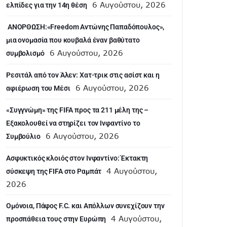
6 Αυγούστου, 2026
ελπίδες για την 14η θέση
ANOΡΘΩΣΗ:«Freedom Αντώνης Παπαδόπουλος»,
μια ονομασία που κουβαλά έναν βαθύτατο
6 Αυγούστου, 2026
συμβολισμό
Ρεσιτάλ από τον Άλεν: Χατ-τρικ στις ασίστ και η
6 Αυγούστου, 2026
αφιέρωση του Μέσι
«Συγγνώμη» της FIFA προς τα 211 μέλη της –
Εξακολουθεί να στηρίζει τον Ινφαντίνο το
6 Αυγούστου, 2026
Συμβούλιο
Ασφυκτικός κλοιός στον Ινφαντίνο: Έκτακτη
4 Αυγούστου,
σύσκεψη της FIFA στο Ραμπάτ
2026
Ομόνοια, Πάφος F.C. και Απόλλων συνεχίζουν την
4 Αυγούστου,
προσπάθεια τους στην Ευρώπη