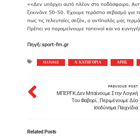
««Δεν υπάρχει αυτό πλέον στο ποδόσφαιρο. Αυτ
ξεκινάνε 50-50. Έχουμε τεράστιο σεβασμό για 
πως τις τελευταίες σεζόν, ο αντίπαλός μας τερμά
Πρέπει να παραμείνουμε ταπεινοί και να κυνηγή
Πηγή:sport-fm.gr
FEATURED
Α' ΚΑΤΗΓΟΡΙΑ
ΑΡΗΣ
PREVIOUS POST
ΜΠΕΡΓΚ:Δεν Μπαίνουμε Στην Λογική
Του Φαβορί…Περιμένουμε Δύο
Ισοδύναμα Παιχνίδια
Related Posts