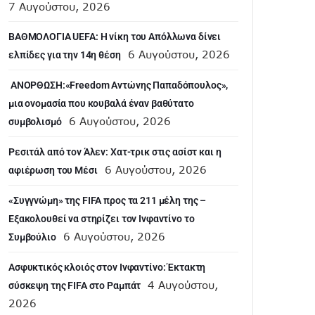
7 Αυγούστου, 2026
ΒΑΘΜΟΛΟΓΙΑ UEFA: Η νίκη του Απόλλωνα δίνει
6 Αυγούστου, 2026
ελπίδες για την 14η θέση
ANOΡΘΩΣΗ:«Freedom Αντώνης Παπαδόπουλος»,
μια ονομασία που κουβαλά έναν βαθύτατο
6 Αυγούστου, 2026
συμβολισμό
Ρεσιτάλ από τον Άλεν: Χατ-τρικ στις ασίστ και η
6 Αυγούστου, 2026
αφιέρωση του Μέσι
«Συγγνώμη» της FIFA προς τα 211 μέλη της –
Εξακολουθεί να στηρίζει τον Ινφαντίνο το
6 Αυγούστου, 2026
Συμβούλιο
Ασφυκτικός κλοιός στον Ινφαντίνο: Έκτακτη
4 Αυγούστου,
σύσκεψη της FIFA στο Ραμπάτ
2026