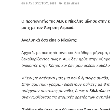
ON 6 ΑΥΓΟΎΣΤΟΥ, 2025
1229 VIEWS
Ο προπονητής της ΑΕΚ κ Νίκολιτς μίλησε στην 
ματς με τον Άρη στη Λεμεσό.
Αναλυτικά όσα είπε ο Νίκολιτς:
Αρχικά, με αυστηρό τόνο και ξεκάθαρο μήνυμα,
ξεκαθαρίζοντας πως η ΑΕΚ δεν ήρθε στην Κύπρο
διακοπές στην Κύπρο και δεν μου αρέσει καθόλο
«Έχουμε απέναντί μας μια πολύ έμπειρη ομάδα, 
Στην αμυντική γραμμή διαθέτουν παίκτες με θη
υπάρχουν ποιοτικές μονάδες όπως ο
Κβιλιτάια
κα
αναγνωρίζοντας τις ατομικές αρετές των αντιπά
Στάθηκε ιδιαίτερα στη δύναμη του Άρη στο transit