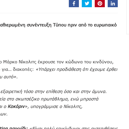
καθιερωμένη συνέντευξη Τύπου πριν από το ευρωπαικό
 ο Μάρκο Νίκολιτς έκρουσε τον κώδωνα του κινδύνου,
 για… διακοπές:
«Υπάρχει προδιάθεση ότι έχουμε έρθει
υ αυτό».
εξαιρετική τόσο στην επίθεση όσο και στην άμυνα.
τεία στο σκωτσέζικο πρωτάθλημα, ενώ μπροστά
ι ο
Κοκόριν
», υπογράμμισε ο Νίκολιτς,
λων.
ion παιχνίδι:
«Είναι πολύ επικίνδυνοι στις αντεπιθέσεις