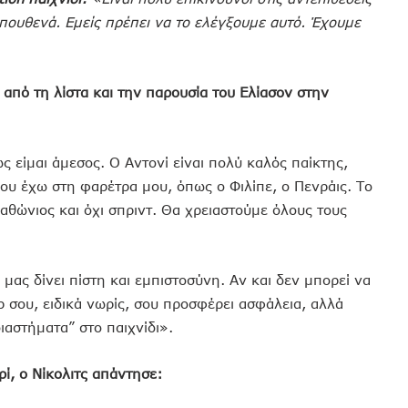
πουθενά. Εμείς πρέπει να το ελέγξουμε αυτό. Έχουμε
από τη λίστα και την παρουσία του Ελίασον στην
 είμαι άμεσος. Ο Αντονί είναι πολύ καλός παίκτης,
ου έχω στη φαρέτρα μου, όπως ο Φιλίπε, ο Πενράις. Το
αραθώνιος και όχι σπριντ. Θα χρειαστούμε όλους τους
μας δίνει πίστη και εμπιστοσύνη. Αν και δεν μπορεί να
ρ σου, ειδικά νωρίς, σου προσφέρει ασφάλεια, αλλά
ιαστήματα” στο παιχνίδι».
ρί, ο Νίκολιτς απάντησε: