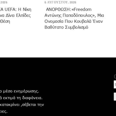
2026
6 ΑΥΓΟΎΣΤΟΥ, 2026
 UEFA: Η Νίκη
ANOΡΘΩΣΗ:«Freedom
α Δίνει Ελπίδες
Αντώνης Παπαδόπουλος», Μια
 Θέση
Ονομασία Που Κουβαλά Έναν
Βαθύτατο Συμβολισμό
ητο μέσο ενημέρωσης.
 εκτιμά τη διαφάνεια.
 κατακρίνει ,σέβεται την
ιες.