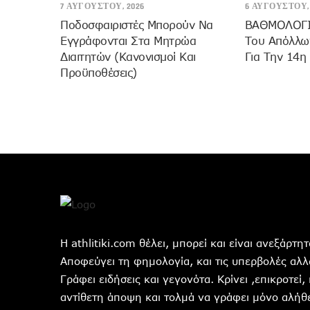
7 ΑΥΓΟΎΣΤΟΥ, 2026
6 ΑΥΓΟΎΣΤΟΥ, 
Ποδοσφαιριστές Μπορούν Να
ΒΑΘΜΟΛΟΓΙΑ
Εγγράφονται Στα Μητρώα
Του Απόλλων
Διαιτητών (κανονισμοί Και
Για Την 14η
Προϋποθέσεις)
Η athlitiki.com θέλει, μπορεί και είναι ανεξάρτ
Αποφεύγει τη φημολογία, και τις υπερβολές αλλά
Γράφει ειδήσεις και γεγονότα. Κρίνει ,επικροτεί,
αντίθετη άποψη και τολμά να γράφει μόνο αλήθε