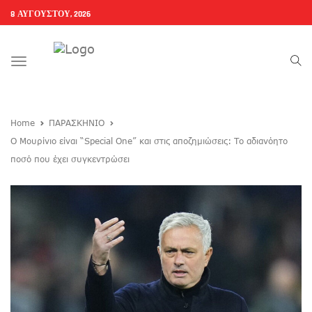
8 ΑΥΓΟΎΣΤΟΥ, 2026
Toggle
navigation
Home
ΠΑΡΑΣΚΗΝΙΟ
O Μουρίνιο είναι “Special One” και στις αποζημιώσεις: Το αδιανόητο
ποσό που έχει συγκεντρώσει