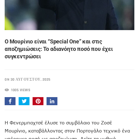
O Μουρίνιο είναι “Special One” και στις
αποζημιώσεις: Το αδιανόητο ποσό που έχει
συγκεντρώσει
ON 30 ΑΥΓΟΎΣΤΟΥ, 2025
1005 VIEWS
Η Φενερμπαχτσέ έλυσε το συμβόλαιο του Ζοσέ
Μουρίνιο, καταβάλλοντας στον Πορτογάλο τεχνικό ένα
υπέρογκο ποσό ως αποζημίωση. Δείτε τα μυθικά