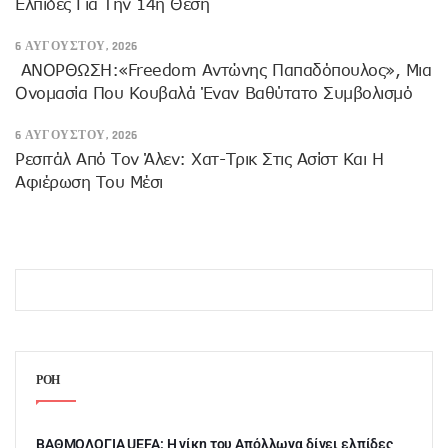
Ελπίδες Για Την 14η Θέση
6 ΑΥΓΟΎΣΤΟΥ, 2026
ANOΡΘΩΣΗ:«Freedom Αντώνης Παπαδόπουλος», Μια
Ονομασία Που Κουβαλά Έναν Βαθύτατο Συμβολισμό
6 ΑΥΓΟΎΣΤΟΥ, 2026
Ρεσιτάλ Από Τον Άλεν: Χατ-Τρικ Στις Ασίστ Και Η
Αφιέρωση Του Μέσι
ΡΟΗ
ΒΑΘΜΟΛΟΓΙΑ UEFA: Η νίκη του Απόλλωνα δίνει ελπίδες