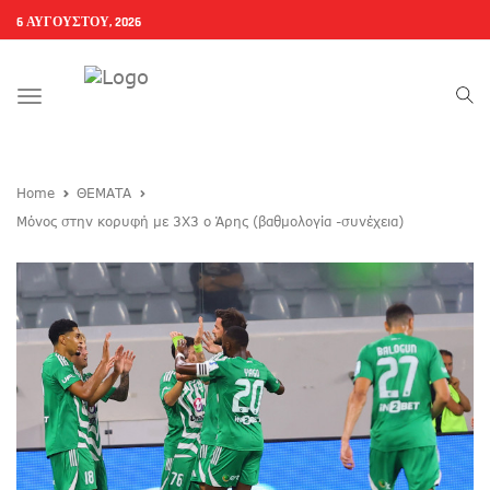
6 ΑΥΓΟΎΣΤΟΥ, 2026
Toggle
navigation
Home
ΘΕΜΑΤΑ
Mόνος στην κορυφή με 3Χ3 ο Άρης (βαθμολογία -συνέχεια)