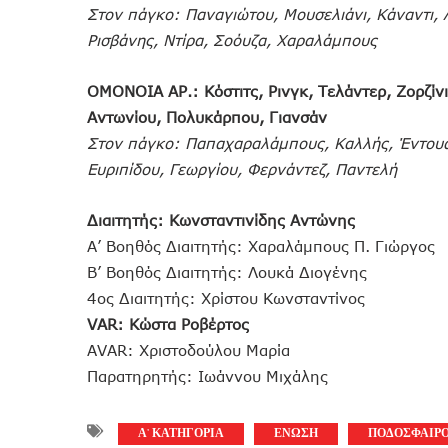
Στον πάγκο: Παναγιώτου, Μουσελιάνι, Κάναντι, 
Ρισβάνης, Ντίρα, Σοόυζα, Χαραλάμπους
ΟΜΟΝΟΙΑ ΑΡ.: Κόστιτς, Ρινγκ, Τελάντερ, Ζορζίν
Αντωνίου, Πολυκάρπου, Γιανσάν
Στον πάγκο: Παπαχαραλάμπους, Καλλής, Έντουαρ
Ευριπίδου, Γεωργίου, Φερνάντεζ, Παντελή
Διαιτητής: Κωνσταντινίδης Αντώνης
Α’ Βοηθός Διαιτητής: Χαραλάμπους Π. Γιώργος
Β’ Βοηθός Διαιτητής: Λουκά Διογένης
4ος Διαιτητής: Χρίστου Κωνσταντίνος
VAR: Κώστα Ροβέρτος
AVAR: Χριστοδούλου Μαρία
Παρατηρητής: Ιωάννου Μιχάλης
Α' ΚΑΤΗΓΟΡΙΑ
ΕΝΩΣΗ
ΠΟΔΟΣΦΑΙΡ