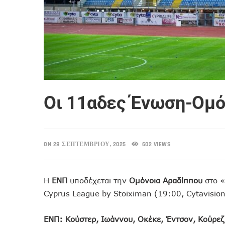
Οι 11αδες Ένωση-Ομό
ON 28 ΣΕΠΤΕΜΒΡΊΟΥ, 2025
602 VIEWS
Η
ΕΝΠ
υποδέχεται την
Ομόνοια Αραδίππου
στο «
Cyprus League by Stoiximan (19:00, Cytavision
ΕΝΠ: Κούστερ, Ιωάννου, Οκέκε, Έντσον, Κούρεζ,