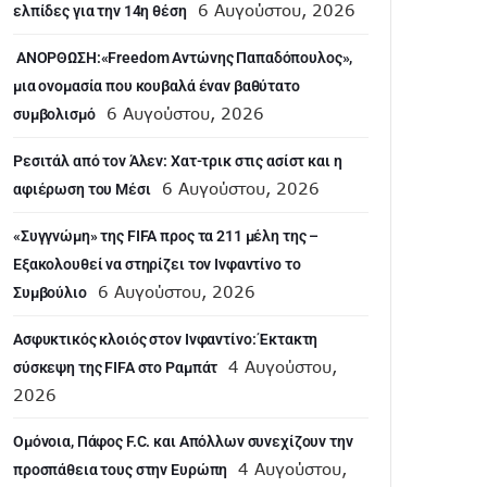
6 Αυγούστου, 2026
ελπίδες για την 14η θέση
ANOΡΘΩΣΗ:«Freedom Αντώνης Παπαδόπουλος»,
μια ονομασία που κουβαλά έναν βαθύτατο
6 Αυγούστου, 2026
συμβολισμό
Ρεσιτάλ από τον Άλεν: Χατ-τρικ στις ασίστ και η
6 Αυγούστου, 2026
αφιέρωση του Μέσι
«Συγγνώμη» της FIFA προς τα 211 μέλη της –
Εξακολουθεί να στηρίζει τον Ινφαντίνο το
6 Αυγούστου, 2026
Συμβούλιο
Ασφυκτικός κλοιός στον Ινφαντίνο: Έκτακτη
4 Αυγούστου,
σύσκεψη της FIFA στο Ραμπάτ
2026
Ομόνοια, Πάφος F.C. και Απόλλων συνεχίζουν την
4 Αυγούστου,
προσπάθεια τους στην Ευρώπη