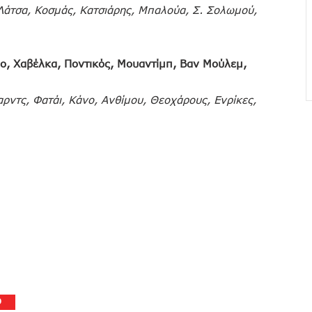
Λάτσα, Κοσμάς, Κατσιάρης, Μπαλούα, Σ. Σολωμού,
ιο, Χαβέλκα, Ποντικός, Μουαντίμπ, Βαν Μούλεμ,
ντς, Φατάι, Κάνο, Ανθίμου, Θεοχάρους, Ενρίκες,
Ο