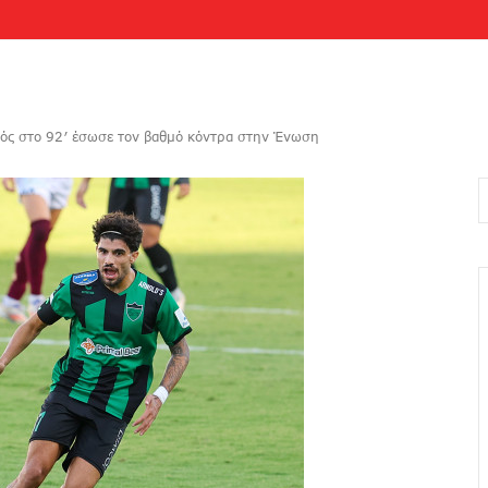
ός στο 92′ έσωσε τον βαθμό κόντρα στην Ένωση