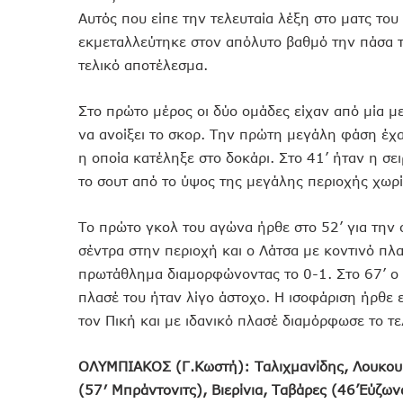
Αυτός που είπε την τελευταία λέξη στο ματς το
εκμεταλλεύτηκε στον απόλυτο βαθμό την πάσα το
τελικό αποτέλεσμα.
Στο πρώτο μέρος οι δύο ομάδες είχαν από μία μ
να ανοίξει το σκορ. Την πρώτη μεγάλη φάση έχ
η οποία κατέληξε στο δοκάρι. Στο 41’ ήταν η σε
το σουτ από το ύψος της μεγάλης περιοχής χωρί
Το πρώτο γκολ του αγώνα ήρθε στο 52’ για την
σέντρα στην περιοχή και ο Λάτσα με κοντινό πλ
πρωτάθλημα διαμορφώνοντας το 0-1. Στο 67’ ο Π
πλασέ του ήταν λίγο άστοχο. Η ισοφάριση ήρθε 
τον Πική και με ιδανικό πλασέ διαμόρφωσε το τε
ΟΛΥΜΠΙΑΚΟΣ (Γ.Κωστή): Ταλιχμανίδης, Λουκουμ
(57′ Μπράντονιτς), Βιερίνια, Ταβάρες (46’Εύζω