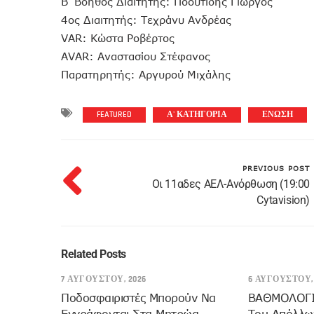
Β’ Βοηθός Διαιτητής: Ποουτίδης Γιώργος
4ος Διαιτητής: Τεχράνυ Ανδρέας
VAR: Κώστα Ροβέρτος
AVAR: Αναστασίου Στέφανος
Παρατηρητής: Αργυρού Μιχάλης
FEATURED
Α' ΚΑΤΗΓΟΡΙΑ
ΕΝΩΣΗ
PREVIOUS POST
Οι 11αδες ΑΕΛ-Ανόρθωση (19:00
Cytavision)
Related Posts
7 ΑΥΓΟΎΣΤΟΥ, 2026
6 ΑΥΓΟΎΣΤΟΥ, 
Ποδοσφαιριστές Μπορούν Να
ΒΑΘΜΟΛΟΓΙΑ