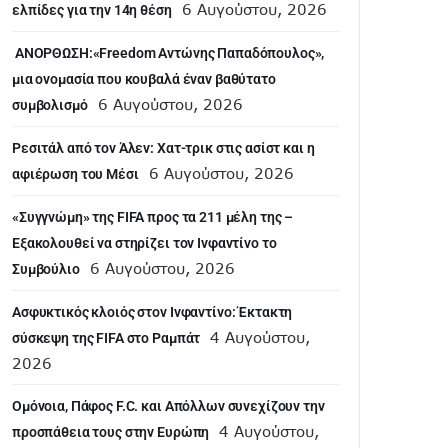
6 Αυγούστου, 2026
ελπίδες για την 14η θέση
ANOΡΘΩΣΗ:«Freedom Αντώνης Παπαδόπουλος»,
μια ονομασία που κουβαλά έναν βαθύτατο
6 Αυγούστου, 2026
συμβολισμό
Ρεσιτάλ από τον Άλεν: Χατ-τρικ στις ασίστ και η
6 Αυγούστου, 2026
αφιέρωση του Μέσι
«Συγγνώμη» της FIFA προς τα 211 μέλη της –
Εξακολουθεί να στηρίζει τον Ινφαντίνο το
6 Αυγούστου, 2026
Συμβούλιο
Ασφυκτικός κλοιός στον Ινφαντίνο: Έκτακτη
4 Αυγούστου,
σύσκεψη της FIFA στο Ραμπάτ
2026
Ομόνοια, Πάφος F.C. και Απόλλων συνεχίζουν την
4 Αυγούστου,
προσπάθεια τους στην Ευρώπη