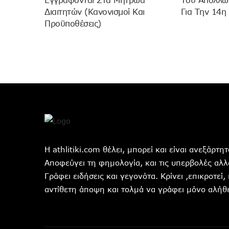
Εγγράφονται Στα Μητρώα
Του Απόλλων
Διαιτητών (κανονισμοί Και
Για Την 14η
Προϋποθέσεις)
Η athlitiki.com θέλει, μπορεί και είναι ανεξάρτ
Αποφεύγει τη φημολογία, και τις υπερβολές αλλά
Γράφει ειδήσεις και γεγονότα. Κρίνει ,επικροτεί,
αντίθετη άποψη και τολμά να γράφει μόνο αλήθε