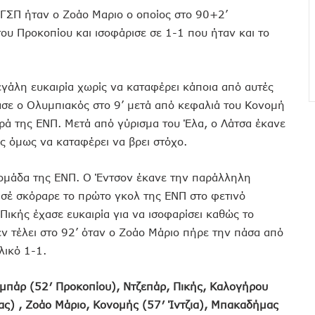
υ ΓΣΠ ήταν ο Ζοάο Μαριο ο οποίος στο 90+2’
υ Προκοπίου και ισοφάρισε σε 1-1 που ήταν και το
εγάλη ευκαιρία χωρίς να καταφέρει κάποια από αυτές
ασε ο Ολυμπιακός στο 9’ μετά από κεφαλιά του Κονομή
ιρά της ΕΝΠ. Μετά από γύρισμα του Έλα, ο Λάτσα έκανε
ς όμως να καταφέρει να βρει στόχο.
 ομάδα της ΕΝΠ. Ο Έντσον έκανε την παράλληλη
ασέ σκόραρε το πρώτο γκολ της ΕΝΠ στο φετινό
ικής έχασε ευκαιρία για να ισοφαρίσει καθώς το
εν τέλει στο 92’ όταν ο Ζοάο Μάριο πήρε την πάσα από
λικό 1-1.
πάρ (52′ Προκοπίου), Ντζεπάρ, Πικής, Καλογήρου
νας) , Ζοάο Μάριο, Κονομής (57′ Ίντζια), Μπακαδήμας