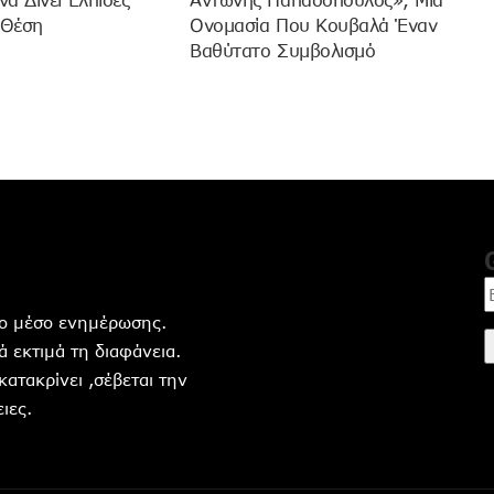
α Δίνει Ελπίδες
Αντώνης Παπαδόπουλος», Μια
 Θέση
Ονομασία Που Κουβαλά Έναν
Βαθύτατο Συμβολισμό
ητο μέσο ενημέρωσης.
 εκτιμά τη διαφάνεια.
 κατακρίνει ,σέβεται την
ιες.