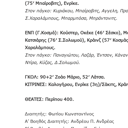
(75′ Μπαίροβιτς), Ενρίκε.
Στον πάγκο: Κυριάκου, Μπαίροβιτς, Αγγελη, Πρ
Σ.Χαραλάμπους, Μπαρμπόσα, Μπράντονιτς.
ΕΝΠ (Γ.Κοσμά): Κούστερ, Οκέκε (46′ Σέσκο), Μο
Κατσιάρης (76′ Σ.Σολωμού), Κράινζ (57′ Κοσμάς)
Χαραλάμπους.
Στον πάγκο: Παναγιώτου, Λαζάρ, Έντσον, Κάναν
Ντίρα, Κύζας, Δ.Σολωμού.
ΓΚΟΛ: 90+2′ Ζοάο Μάριο, 52′ Λάτσα.
ΚΙΤΡΙΝΕΣ: Καλογήρου, Ενρίκε (3η)/Σάκιτς, Κράιν
ΘΕΑΤΕΣ: Περίπου 400.
Διαιτητής: Φωτίου Κωνσταντίνος
Α’ Βοηθός Διαιτητής: Ανδρέου Π. Ανδρέας