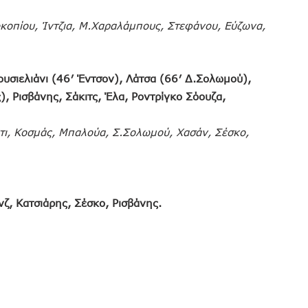
οκοπίου, Ίντζια, Μ.Χαραλάμπους, Στεφάνου, Εύζωνα,
υσιελιάνι (46′ Έντσον), Λάτσα (66′ Δ.Σολωμού),
, Ρισβάνης, Σάκιτς, Έλα, Ροντρίγκο Σόουζα,
τι, Κοσμάς, Μπαλούα, Σ.Σολωμού, Χασάν, Σέσκο,
ζ, Κατσιάρης, Σέσκο, Ρισβάνης.