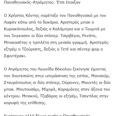
Παναθηναϊκός-Ατρόμητος: Έτσι έπαιξαν
Ο Χρήστος Κόντης παρέταξε τον Παναθηναϊκό με τον
Λαφόν κάτω από τα δοκάρια. Αριστερός μπακ ο
Κυριακόπουλος, δεξιός ο Καλάμπρια και ο Τουμπά με
τον Ίνγκασον οι δύο στόπερ. Τσιριβέγια, Ρενάτο,
Μπακασέτας η τριπλέτα στη μεσαία γραμμή. Αριστερός
εξτρέμ ο Τζούρισιτς, δεξιός ο Τετέ και σέντερ φορ ο
Σφιντέρσκι.
Ο Ατρόμητος του Λεωνίδα Βόκολου ξεκίνησε έχοντας
τον Χουτεσιώτη στην υπεράσπιση της εστίας. Μανσούρ,
Σταυρόπουλος οι δύο στόπερ, Ούρονεν, Μουντές οι δύο
μπακ. Μουτουσάμι, Μίχορλ, Καραμάνης στον άξονα του
κέντρου. Μπακού, Τζοβάρας οι εξτρέμ, Τσαντίλας στην
κορυφή της επίθεσης.
Κυρίαρχος αλλά δίχως ουσία ο Παναθηναϊκός