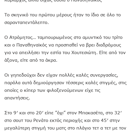
Το σκηνικό του πρώτου μέρους ήταν το ίδιο σε όλο το
σαρανταπεντάλεπτο.
Ο Ατρόμητος… ταμπουρωμένος στο αμυντικό του τρίτο
και ο Παναθηναϊκός να προσπαθεί να βρει διαδρόμους
για να απειλήσει την εστία του Χουτεσιώτη. Είτε από τον
άξονα, είτε από τα άκρα.
Οι γηπεδούχοι δεν είχαν πολλές καλές συνεργασίες,
παρόλα αυτά δημιούργησαν τέσσερις καλές στιγμές, στις
οποίες ο κίπερ των φιλοξενούμενων είχε τις
απαντήσεις.
Στο 9′ και στο 20′ είπε ”όχι” στον Μπακασέτα, στο 32′
στο σουτ του Ρενάτο εκτός περιοχής και στο 45′ στην
μεγαλύτερη στιγμή του ματς στο πλάγιο τετ α τετ με τον