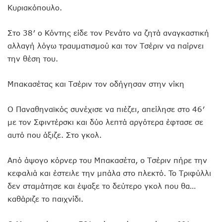
Κυριακόπουλο.
Στο 38′ ο Κόντης είδε τον Ρενάτο να ζητά αναγκαστική
αλλαγή λόγω τραυματισμού και τον Τσέριν να παίρνει
την θέση του.
Mπακασέτας και Τσέριν τον οδήγησαν στην νίκη
Ο Παναθηναϊκός συνέχισε να πιέζει, απείλησε στο 46′
με τον Σφιντέρσκι και δύο λεπτά αργότερα έφτασε σε
αυτό που άξιζε. Στο γκολ.
Από άψογο κόρνερ του Μπακασέτα, ο Τσέριν πήρε την
κεφαλιά και έστειλε την μπάλα στο πλεκτό. To Tριφύλλι
δεν σταμάτησε και έψαξε το δεύτερο γκολ που θα…
καθάριζε το παιχνίδι.