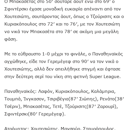
Ο Μπακασέτας στο 50′ σούταρε άουτ ενώ στο 69′ ο
Σφιντέρσκι έχασε μοναδική ευκαιρία απέναντι από τον
Χουτεσιώτη, σουτάροντας άουτ, όπως ο Τζούρισιτς και ο
Κυριακόπουλος στο 72′ και το 76′, με τον Χουτεσιώτη
να νικά τον Μπακασέτα στο 78′ σε ακόμη μια μεγάλη
φάση.
Με το εύθραυστο 1-0 μέχρι το φινάλε, ο Παναθηναϊκός
αγχώθηκε, είδε τον Γερεμέγεφ στο 90′ να τον νικά ο
Χουτεσιώτης, αλλά δεν απειλήθηκε στιγμή και έφτασε
στην δεύτερη σερί του νίκη στη φετινή Super League.
Παναθηναϊκός: Λαφόν, Κυριακόπουλος, Καλάμπρια,
Τουμπά, Ίνγκασον, Τσιριβέγια(87′ Σιώπης), Ρενάτο(38′
Tσέριν), Μπακασέτας, Τετέ, Τζούρισιτς(87′ Ζαρουρί),
Σφιντέρσκι(80′ Γερεμέγεφ).
Ατρόμητος: Χουτεσιώτης, Μανσούρ, Σταυρόπουλος,