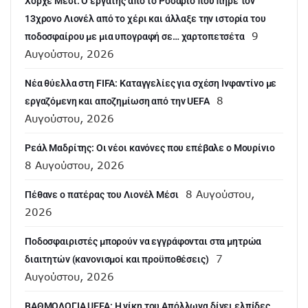
Χόρχε Μέσι: Ο εργάτης από το Ροσάριο που πήρε τον
13χρονο Λιονέλ από το χέρι και άλλαξε την ιστορία του
9
ποδοσφαίρου με μια υπογραφή σε… χαρτοπετσέτα
Αυγούστου, 2026
Νέα θύελλα στη FIFA: Καταγγελίες για σχέση Ινφαντίνο με
8
εργαζόμενη και αποζημίωση από την UEFA
Αυγούστου, 2026
Ρεάλ Μαδρίτης: Οι νέοι κανόνες που επέβαλε ο Μουρίνιο
8 Αυγούστου, 2026
8 Αυγούστου,
Πέθανε ο πατέρας του Λιονέλ Μέσι
2026
Ποδοσφαιριστές μπορούν να εγγράφονται στα μητρώα
7
διαιτητών (κανονισμοί και προϋποθέσεις)
Αυγούστου, 2026
ΒΑΘΜΟΛΟΓΙΑ UEFA: Η νίκη του Απόλλωνα δίνει ελπίδες