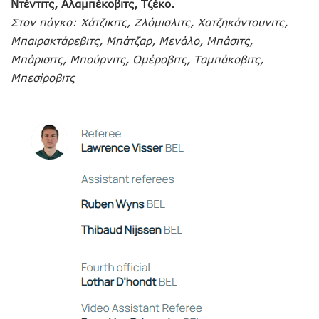
Ντέντιτς, Αλαμπέκοβιτς, Τζέκο.
Στον πάγκο: Χάτζικιτς, Ζλόμισλιτς, Χατζηκάντουνιτς,
Μπαιρακτάρεβιτς, Μπάτζαρ, Μενάλο, Μπάσιτς,
Μπάρισιτς, Μπούρνιτς, Ομέροβιτς, Ταμπάκοβιτς,
Μπεσίροβιτς