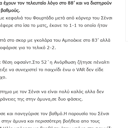
 έχουν τον τελευταίο λόγο στο 88’ και να διατηρούν
 βαθμούς.
 με κεφαλιά του Φουρτάδο μετά από κόρνερ του Σένσι
έφερε στα ίσα το ματς, έκανε το 1-1 το οποίο ήταν
τά στο σκορ με γκολάρα του Αμποάκιε στο 83’ αλλά
οφάρισε για το τελικό 2-2.
ε θέση οφσαίντ.Στο 52΄η Ανόρθωση ζήτησε πέναλτι
ειξε να συνεχιστεί το παιχνίδι ένω ο VAR δεν είδε
χο.
τημα με τον Σένσι να είναι πολύ καλός αλλα δεν
ράνειες της στην άμυνα,σε δυο φάσεις.
σε και πανηγύρισε τον βαθμό.Η παρουσία του Σένσι
 στην άμυνα και περισσότερη βοήθεια απο τους