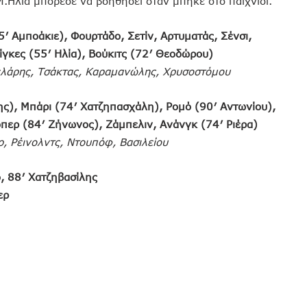
Μ.Ηλία μπόρεσε να βοηθήσει όταν μπήκε στο παιχνίδι.
′ Αμποάκιε), Φουρτάδο, Σετίν, Αρτυματάς, Σένσι,
ρίγκες (55′ Ηλία), Βούκιτς (72′ Θεοδώρου)
τελάρης, Τσάκτας, Καραμανώλης, Χρυσοστόμου
ς), Μπάρι (74′ Χατζηπασχάλη), Ρομό (90′ Aντωνίου),
περ (84′ Ζήνωνος), Ζάμπελιν, Ανάνγκ (74′ Ριέρα)
, Ρέινολντς, Ντουπόφ, Βασιλείου
, 88′ Χατζηβασίλης
ερ