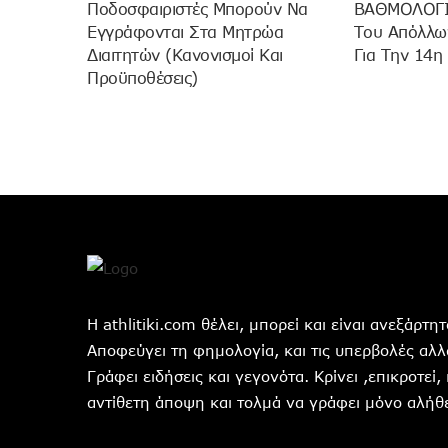
Ποδοσφαιριστές Μπορούν Να
ΒΑΘΜΟΛΟΓΙΑ
Εγγράφονται Στα Μητρώα
Του Απόλλων
Διαιτητών (κανονισμοί Και
Για Την 14η
Προϋποθέσεις)
Η athlitiki.com θέλει, μπορεί και είναι ανεξάρτ
Αποφεύγει τη φημολογία, και τις υπερβολές αλλά
Γράφει ειδήσεις και γεγονότα. Κρίνει ,επικροτεί,
αντίθετη άποψη και τολμά να γράφει μόνο αλήθε