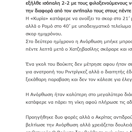
εξήλθε ισόπαλη 2-2 με τους φιλοξενούμενους να
την διαφορά από τον αντίπαλο τους στους πέντε
Η «Κυρία» κατάφερε να ανοίξει το σκορ στο 21’
αλλά ο Ρομό στο 40’ με υποδειγματικό τελείωμα 
σκορ ημιχρόνου.
Στο δεύτερο ημίχρονο η Ανόρθωση μπήκε μπροσ
πέντε λεπτά μετά ο Χατζηβασίλης σκόραρε και ισ
Ένα γκολ του Βούκιτς δεν μέτρησε αφου ήταν σ
για ανατροπή του Ριντρίγκεζ αλλά ο διαιτητής έδ
ξεκάθαρη παραβαση και δεν τον κάλεσε για έλεγ
Η Ανόρθωση ήταν καλύτερη στο μεγαλύτερο διάσ
κατάφερε να πάρει τη νίκη αφού πλήρωσε τις αδ
Προηγήθηκε δυο φορές αλλά ο Ακρίτας αντιδρού
βελτίωσε την Ανόρθωση αλλά χρειάζεται δουλειά