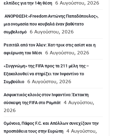
6 Αυγούστου, 2026
ελπίδες για την 14η θέση
ANOΡΘΩΣΗ:«Freedom Αντώνης Παπαδόπουλος»,
μια ονομασία που κουβαλά έναν βαθύτατο
6 Αυγούστου, 2026
συμβολισμό
Ρεσιτάλ από τον Άλεν: Χατ-τρικ στις ασίστ και η
6 Αυγούστου, 2026
αφιέρωση του Μέσι
«Συγγνώμη» της FIFA προς τα 211 μέλη της –
Εξακολουθεί να στηρίζει τον Ινφαντίνο το
6 Αυγούστου, 2026
Συμβούλιο
Ασφυκτικός κλοιός στον Ινφαντίνο: Έκτακτη
4 Αυγούστου,
σύσκεψη της FIFA στο Ραμπάτ
2026
Ομόνοια, Πάφος F.C. και Απόλλων συνεχίζουν την
4 Αυγούστου,
προσπάθεια τους στην Ευρώπη