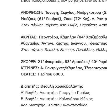
επιθετικούς.Ο Βούκιτς δεν βοήθησε ενώ ούτε ο 
ΑΝΟΡΘΩΣΗ:
Παναγή, Σεργίου, Μπέργκστρομ (55
Μπέζους (61′ Ραμίρεζ), Σόσα (72′ Κις), Α. Ροντ
Στον πάγκο: Ρόγκιτς, Ντα Σίλβα, Παρούτης, Κα
ΑΚΡΙΤΑΣ: Περντρέου, Κάμπλαν (84′ Χατζηβασίλη
Αθανασίου, Άντονι, Κάστρο, Ιωάννου, Τάφερτσχο
Στον πάγκο: Θεοκλή, Μπέκερ, Γενεθλίου, Μίλλερ
ΣΚΟΡΕΡ: 21′ Φουρτάδο, 83′ Αμποάκιε/ 40′ Ρομό
ΚΙΤΡΙΝΕΣ: Α. Ροντρίγκες/Κάμπλαν, Τάφερτσχοπ
ΘΕΑΤΕΣ: Περίπου 6000.
Διαιτητής: Θεουλή Χρυσοβαλάντης
Α’ Βοηθός Διαιτητής: Γεωργίου Παύλος
Β’ Βοηθός Διαιτητής: Καλογήρου Μάριος
4ος Διαιτητής: Χρίστου Κωνσταντίνος