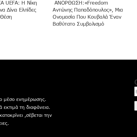
 UEFA: Η Νίκη
ANOΡΘΩΣΗ:«Freedom
α Δίνει Ελπίδες
Αντώνης Παπαδόπουλος», Μια
 Θέση
Ονομασία Που Κουβαλά Έναν
Βαθύτατο Συμβολισμό
ητο μέσο ενημέρωσης.
 εκτιμά τη διαφάνεια.
 κατακρίνει ,σέβεται την
ιες.