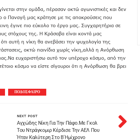
γίνεται στην ομάδα, πέρασαν οκτώ αγωνιστικές και δεν
 ο Παναγή μας κράτησε με τις αποκρούσεις που
κινη έγινε πιο εύκολο το έργο μας. Συγχαρητήρια σε
ους στόχους της. Η Κράσαβα είναι κοντά μας
ότι αυτή η νίκη θα ανεβάσει την ψυχολογία της
τάστασεις, οκτώ παινίδια χωρίς νίκη,αλλά η Ανόρθωση
 μας.Να ευχαριστήσω αυτό τον υπέροχο κόσμο, από την
έτοιο κόσμο να είστε σίγουροι ότι η Ανόρθωση θα βρει
ΠΟΔΟΣΦΑΙΡΟ
NEXT POST
Αγχώδης Νίκη Για Την Πάφο.Με Γκολ
Του Ντράγκομιρ Κέρδισε Την ΑΕΛ Που
Ήταν Καλύτερη Στο Β΄ημίχρονο