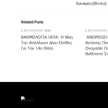
Ευκαιρίες(Βίντεο)
Related Posts
6 ΑΥΓΟΎΣΤΟΥ, 2026
6 ΑΥΓΟΎΣΤΟΥ, 
ΒΑΘΜΟΛΟΓΙΑ UEFA: Η Νίκη
ANOΡΘΩΣΗ
Του Απόλλωνα Δίνει Ελπίδες
Αντώνης Πα
Για Την 14η Θέση
Ονομασία Π
Βαθύτατο Σ