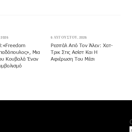
2026
6 ΑΥΓΟΎΣΤΟΥ, 2026
:«Freedom
Ρεσιτάλ Από Τον Άλεν: Χατ-
παδόπουλος», Μια
Τρικ Στις Ασίστ Και Η
ου Κουβαλά Έναν
Αφιέρωση Του Μέσι
υμβολισμό